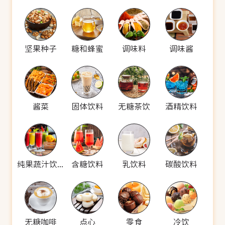
坚果种子
糖和蜂蜜
调味料
调味酱
酱菜
固体饮料
无糖茶饮
酒精饮料
纯果蔬汁饮料
含糖饮料
乳饮料
碳酸饮料
无糖咖啡
点心
零食
冷饮