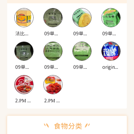
法比亚菲比利 速食玉米面粉
09单兵 自热米饭套餐(酱牛肉)
09单兵 自热米饭套餐(耐贮烤饼)
09单兵 自热米饭套餐(牛肉蛋卷)
09单兵 自热米饭套餐(牛肉香肠)
09单兵 自热食品(雪菜肉丁炒饭)
09单兵 自热食品(羊肉拌面)
original 12种谷物种子的面包
2.PM 韩式炒年糕(碗装)
2.PM 香辣年糕(袋装)