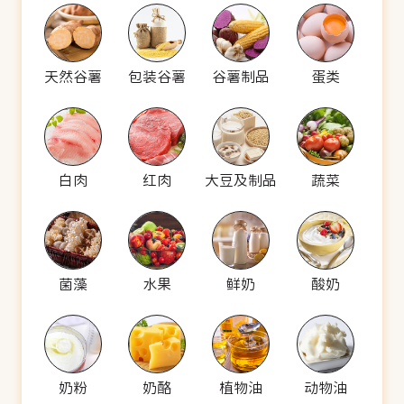
天然谷薯
包装谷薯
谷薯制品
蛋类
白肉
红肉
大豆及制品
蔬菜
菌藻
水果
鲜奶
酸奶
奶粉
奶酪
植物油
动物油