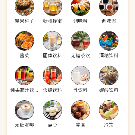
坚果种子
糖和蜂蜜
调味料
调味酱
酱菜
固体饮料
无糖茶饮
酒精饮料
纯果蔬汁饮料
含糖饮料
乳饮料
碳酸饮料
无糖咖啡
点心
零食
冷饮