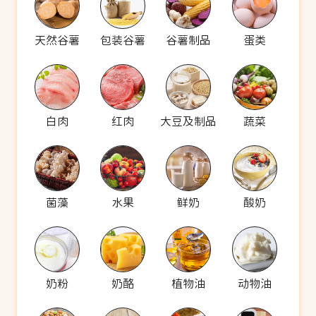
天然谷薯
包装谷薯
谷薯制品
蛋类
白肉
红肉
大豆及制品
蔬菜
菌藻
水果
鲜奶
酸奶
奶粉
奶酪
植物油
动物油