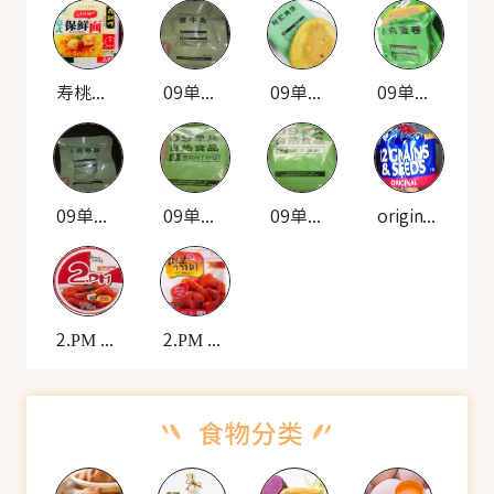
寿桃牌 意式保鲜面
09单兵 自热米饭套餐(酱牛肉)
09单兵 自热米饭套餐(耐贮烤饼)
09单兵 自热米饭套餐(牛肉蛋卷)
09单兵 自热米饭套餐(牛肉香肠)
09单兵 自热食品(雪菜肉丁炒饭)
09单兵 自热食品(羊肉拌面)
original 12种谷物种子的面包
2.PM 韩式炒年糕(碗装)
2.PM 香辣年糕(袋装)