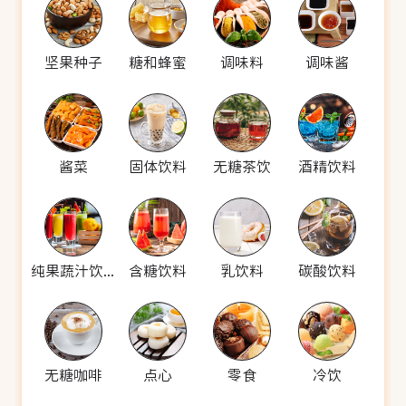
坚果种子
糖和蜂蜜
调味料
调味酱
酱菜
固体饮料
无糖茶饮
酒精饮料
纯果蔬汁饮料
含糖饮料
乳饮料
碳酸饮料
无糖咖啡
点心
零食
冷饮