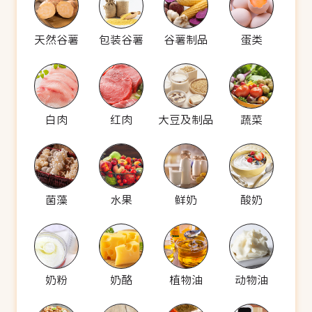
天然谷薯
包装谷薯
谷薯制品
蛋类
白肉
红肉
大豆及制品
蔬菜
菌藻
水果
鲜奶
酸奶
奶粉
奶酪
植物油
动物油