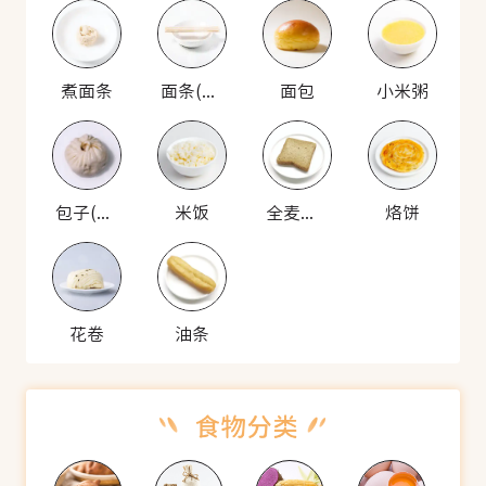
煮面条
面条(生)
面包
小米粥
包子(猪肉馅)
米饭
全麦面包
烙饼
花卷
油条