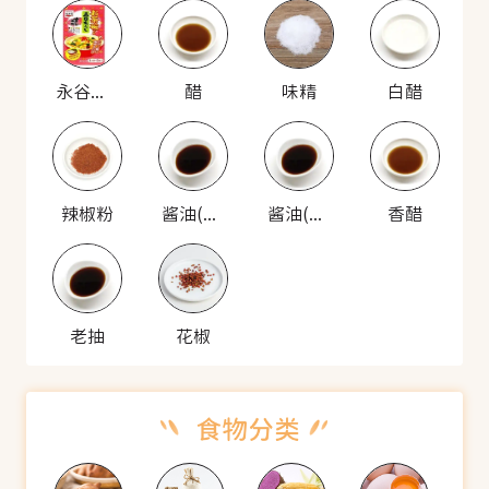
永谷园 五目茶碗拌饭料
醋
味精
白醋
辣椒粉
酱油(高级)
酱油(三鲜)
香醋
老抽
花椒