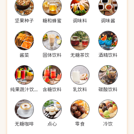
坚果种子
糖和蜂蜜
调味料
调味酱
酱菜
固体饮料
无糖茶饮
酒精饮料
纯果蔬汁饮料
含糖饮料
乳饮料
碳酸饮料
无糖咖啡
点心
零食
冷饮