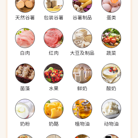
天然谷薯
包装谷薯
谷薯制品
蛋类
白肉
红肉
大豆及制品
蔬菜
菌藻
水果
鲜奶
酸奶
奶粉
奶酪
植物油
动物油