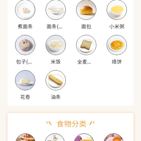
煮面条
面条(生)
面包
小米粥
包子(猪肉馅)
米饭
全麦面包
烙饼
花卷
油条