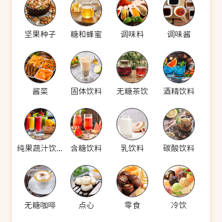
坚果种子
糖和蜂蜜
调味料
调味酱
酱菜
固体饮料
无糖茶饮
酒精饮料
纯果蔬汁饮料
含糖饮料
乳饮料
碳酸饮料
无糖咖啡
点心
零食
冷饮