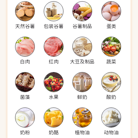
天然谷薯
包装谷薯
谷薯制品
蛋类
白肉
红肉
大豆及制品
蔬菜
菌藻
水果
鲜奶
酸奶
奶粉
奶酪
植物油
动物油