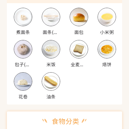
煮面条
面条(生)
面包
小米粥
包子(猪肉馅)
米饭
全麦面包
烙饼
花卷
油条