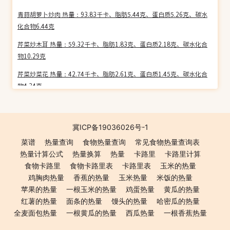
青蒜胡萝卜炒肉 热量：93.83千卡、脂肪5.44克、蛋白质5.26克、碳水
化合物6.44克
芹菜炒木耳 热量：59.32千卡、脂肪1.83克、蛋白质2.18克、碳水化合
物10.29克
芹菜炒菜花 热量：42.74千卡、脂肪2.61克、蛋白质1.45克、碳水化合
物4.34克
雪菜炒笋片 热量：56.24千卡、脂肪3.70克、蛋白质2.50克、碳水化合
物4.42克
冀ICP备19036026号-1
香菇肉片 热量：109.56千卡、脂肪5.33克、蛋白质10.57克、碳水化合
菜谱
热量查询
食物热量查询
常见食物热量查询表
物5.57克
热量计算公式
热量换算
热量
卡路里
卡路里计算
辣椒炒绿豆芽 热量：46.03千卡、脂肪3.29克、蛋白质1.58克、碳水化
食物卡路里
食物卡路里表
卡路里表
玉米的热量
合物3.10克
鸡胸肉热量
香蕉的热量
玉米热量
米饭的热量
苹果的热量
一根玉米的热量
鸡蛋热量
黄瓜的热量
茄汁西兰花 热量：33.80千卡、脂肪1.15克、蛋白质2.18克、碳水化合
红薯的热量
面条的热量
馒头的热量
哈密瓜的热量
物4.81克
全麦面包热量
一根黄瓜的热量
西瓜热量
一根香蕉热量
豉汁木瓜炆蟹 热量：59.90千卡、脂肪1.55克、蛋白质4.99克、碳水化