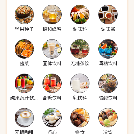
坚果种子
糖和蜂蜜
调味料
调味酱
酱菜
固体饮料
无糖茶饮
酒精饮料
纯果蔬汁饮料
含糖饮料
乳饮料
碳酸饮料
无糖咖啡
点心
零食
冷饮