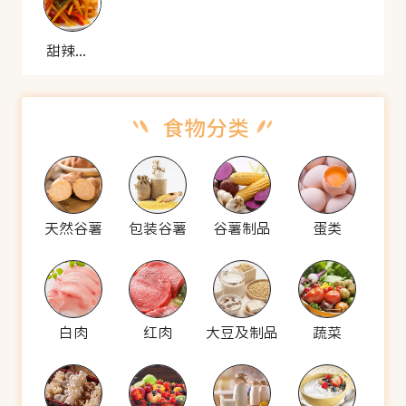
甜辣南瓜条
天然谷薯
包装谷薯
谷薯制品
蛋类
白肉
红肉
大豆及制品
蔬菜