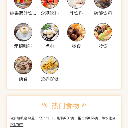
纯果蔬汁饮料
含糖饮料
乳饮料
碳酸饮料
无糖咖啡
点心
零食
冷饮
药食
营养保健
油焖缩项鳊 热量：72.77千卡、脂肪6.37克、蛋白质0.66克、碳水化合
物3.70克