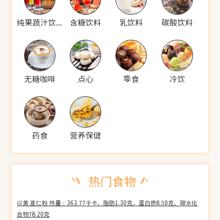
纯果蔬汁饮料
含糖饮料
乳饮料
碳酸饮料
无糖咖啡
点心
零食
冷饮
药食
营养保健
以美 薏仁粉 热量：363.77千卡、脂肪1.30克、蛋白质8.50克、碳水化
合物78.20克