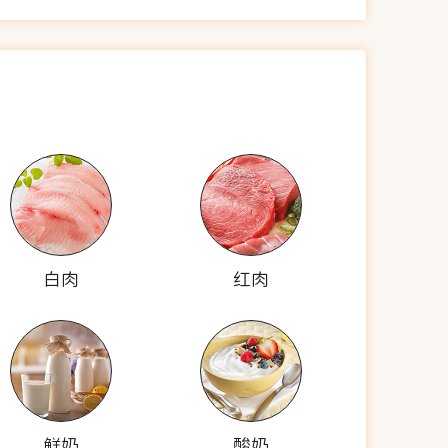
白肉
红肉
鲜奶
酸奶