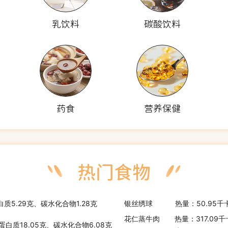
乳饮料
碳酸饮料
药食
营养保健
白质5.29克、碳水化合物1.28克
银丝绣球
热量：50.95千
花仁蒸牛肉
热量：317.09
、蛋白质18.05克、碳水化合物6.08克