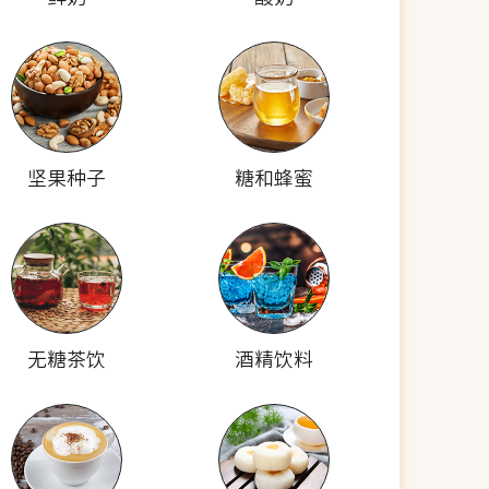
坚果种子
糖和蜂蜜
无糖茶饮
酒精饮料