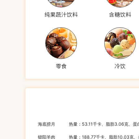
纯果蔬汁饮料
含糖饮料
零食
冷饮
海底捞月
热量：53.11千卡、脂肪3.06克、蛋
锁阳羊肉
热量：188.77千卡、脂肪10.03克