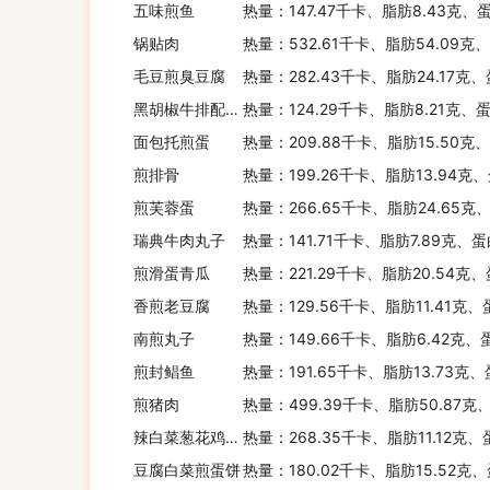
五味煎鱼
热量：147.47千卡、脂肪8.43克、
锅贴肉
热量：532.61千卡、脂肪54.09克
毛豆煎臭豆腐
热量：282.43千卡、脂肪24.17克、
黑胡椒牛排配蘑菇酱汁，沙拉
热量：124.29千卡、脂肪8.21克、
面包托煎蛋
热量：209.88千卡、脂肪15.50克
煎排骨
热量：199.26千卡、脂肪13.94克
煎芙蓉蛋
热量：266.65千卡、脂肪24.65克
瑞典牛肉丸子
热量：141.71千卡、脂肪7.89克、蛋
煎滑蛋青瓜
热量：221.29千卡、脂肪20.54克
香煎老豆腐
热量：129.56千卡、脂肪11.41克
南煎丸子
热量：149.66千卡、脂肪6.42克、
煎封鲳鱼
热量：191.65千卡、脂肪13.73克、
煎猪肉
热量：499.39千卡、脂肪50.87克
辣白菜葱花鸡蛋饼卷
热量：268.35千卡、脂肪11.12克
豆腐白菜煎蛋饼
热量：180.02千卡、脂肪15.52克