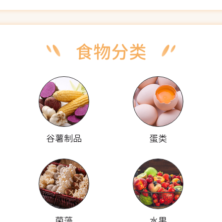
谷薯制品
蛋类
菌藻
水果