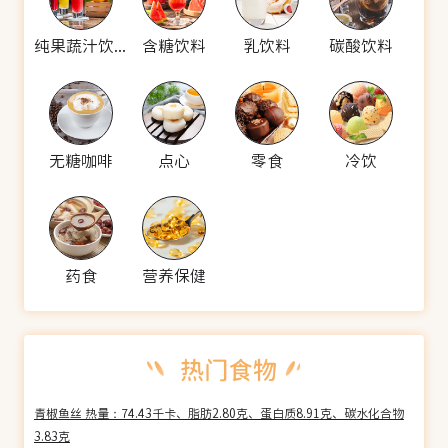
纯果蔬汁饮料
含糖饮料
乳饮料
碳酸饮料
无糖咖啡
点心
零食
冷饮
药食
营养保健
青椒鱼丝 热量：74.43千卡、脂肪2.80克、蛋白质8.91克、碳水化合物
3.83克