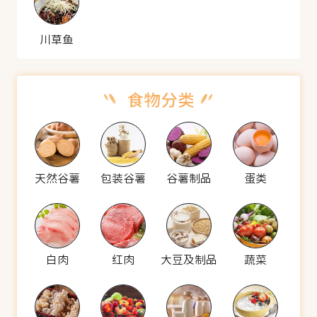
川草鱼
天然谷薯
包装谷薯
谷薯制品
蛋类
白肉
红肉
大豆及制品
蔬菜