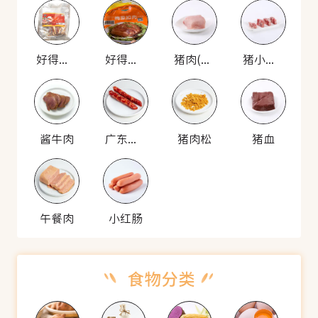
好得睐 梅菜扣肉
好得睐 梅菜扣肉
猪肉(瘦)
猪小排(良杂猪)
酱牛肉
广东香肠
猪肉松
猪血
午餐肉
小红肠