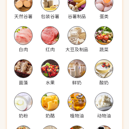
天然谷薯
包装谷薯
谷薯制品
蛋类
白肉
红肉
大豆及制品
蔬菜
菌藻
水果
鲜奶
酸奶
奶粉
奶酪
植物油
动物油