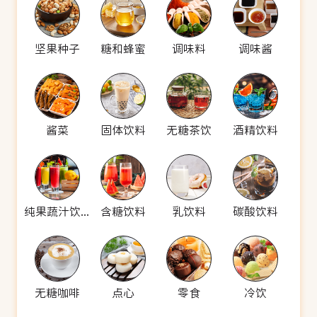
坚果种子
糖和蜂蜜
调味料
调味酱
酱菜
固体饮料
无糖茶饮
酒精饮料
纯果蔬汁饮料
含糖饮料
乳饮料
碳酸饮料
无糖咖啡
点心
零食
冷饮