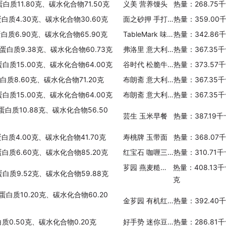
蛋白质11.80克、碳水化合物71.50克
义美 营养馒头
热量：268.75
蛋白质4.30克、碳水化合物30.60克
面之砂押 手打风素面
热量：359.00
蛋白质6.90克、碳水化合物65.90克
TableMark 味噌拉面
热量：342.86
、蛋白质9.38克、碳水化合物60.73克
弗洛里 意大利面(贝壳形)
热量：367.35
蛋白质15.00克、碳水化合物64.00克
谷时代 松脆牛奶巧克力有机麦片
热量：373.57
蛋白质8.60克、碳水化合物71.20克
布朗斋 意大利面(螺旋形)
热量：367.35
蛋白质15.00克、碳水化合物64.00克
布朗斋 意大利面(长条形)
热量：367.35
蛋白质10.88克、碳水化合物56.50
芸生 玉米早餐
热量：387.19
蛋白质4.00克、碳水化合物41.70克
寿桃牌 玉带面
热量：368.07
蛋白质6.60克、碳水化合物85.20克
红宝石 咖喱三角面包
热量：310.71
芗园 燕麦糙米纤维饮
热量：408.13
蛋白质9.52克、碳水化合物59.88克
克
蛋白质10.20克、碳水化合物60.20
金芗园 有机红薏仁燕麦
热量：392.40
质0.50克、碳水化合物0.20克
好手势 迷你豆沙包
热量：286.81