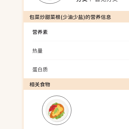
包菜炒甜菜根(少油少盐)的营养信息
营养素
热量
蛋白质
相关食物