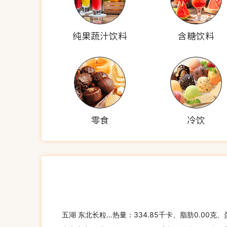
纯果蔬汁饮料
含糖饮料
零食
冷饮
五湖 东北长粒香
热量：334.85千卡、脂肪0.00克、