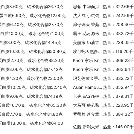
蛋白质8.60克、碳水化合物26.70克
思念 中华面点卡通刺猬包(奶黄馅)
热量：322.66
、蛋白质6.90克、碳水化合物12.00克
沈大成 小馄饨(鲜肉地力)
热量：242.59
蛋白质6.40克、碳水化合物27.70克
湾仔码头 香菇素菜大包
热量：208.40
白质10.00克、碳水化合物71.00克
霸王 花河源米粉
热量：332.72
白质3.00克、碳水化合物14.45克
美丽家 奶油红豆面包
热量：238.05
蛋白质10.30克、碳水化合物50.80克
埃可托天然多彩蔬菜面
热量：116.20
蛋白质2.70克、碳水化合物88.20克
Knorr 家乐 Knorr Lipton 亚洲系列(鸡肉炒饭)
热量：369.23
蛋白质8.06克、碳水化合物77.42克
Knorr 家乐 Knorr Lipton 米饭系列(什锦)
热量：363.64
蛋白质4.20克、碳水化合物23.00克
玛芝莲黄金手撕包
热量：332.22
蛋白质10.20克、碳水化合物52.40克
Asian Hamburger Helper Mongolian-Style Beef
热量：352.94
蛋白质9.68克、碳水化合物74.19克
卡夫 EASYMAC(MACARONI+CHEESE)
热量：379.31
蛋白质10.70克、碳水化合物65.30克
大马可 蘑菇酱菠菜水饺
热量：223.95
蛋白质7.70克、碳水化合物81.80克
罗蒂牌 速食意式米兰烩饭
热量：384.32
蛋白质13.00克、碳水化合物64.00
佐藤 新泻大米使用
热量：145.00