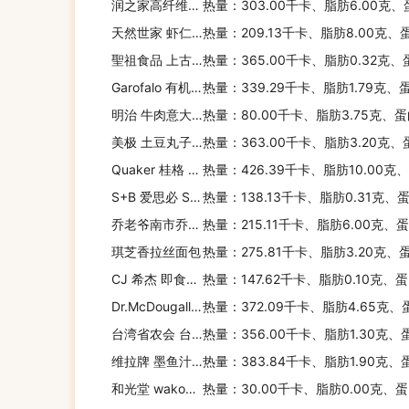
润之家高纤维全麦吐司
热量：303.00千卡、脂肪6.00克、
天然世家 虾仁小馄饨
热量：209.13千卡、脂肪8.00克、
聖祖食品 上古厝麵線(高梁)
热量：365.00千卡、脂肪0.32克、
Garofalo 有机全麦意大利面
热量：339.29千卡、脂肪1.79克、
明治 牛肉意大利面
热量：80.00千卡、脂肪3.75克、蛋
美极 土豆丸子粉
热量：363.00千卡、脂肪3.20克、
Quaker 桂格 醇香燕麦片(椰香蛋白)
热量：426.39千卡、脂肪10.00克
S+B 爱思必 S+B 五目什锦饭
热量：138.13千卡、脂肪0.31克、
乔老爷南市乔家栅猪肉汤圆
热量：215.11千卡、脂肪6.00克、
琪芝香拉丝面包
热量：275.81千卡、脂肪3.20克、
CJ 希杰 即食五谷饭
热量：147.62千卡、脂肪0.10克、
Dr.McDougall's Dr. McDougall's水果杂粮即食麦片
热量：372.09千卡、脂肪4.65克、
台湾省农会 台湾农会金粽
热量：356.00千卡、脂肪1.30克、
维拉牌 墨鱼汁意面
热量：383.84千卡、脂肪1.90克、
和光堂 wakodo 鱼仔海带煮乌冬
热量：30.00千卡、脂肪0.00克、蛋