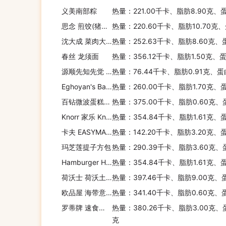
义美南部粽
热量：221.00千卡、脂肪8.90克、
思念 煎饺(猪肉韭菜)
热量：220.60千卡、脂肪10.70克
沈大成 菜肉大馄饨
热量：252.63千卡、脂肪8.60克、
春丝 龙须面
热量：356.12千卡、脂肪1.50克、蛋
源顺先知先觉 黄金芝麻甜果麦(微甜)
热量：76.44千卡、脂肪0.91克、蛋
Eghoyan's Bakery 全麦皮塔饼
热量：260.00千卡、脂肪1.70克、
百钻微波蛋糕粉(水蜜桃)
热量：375.00千卡、脂肪0.60克、
Knorr 家乐 Knorr Lipton 米饭系列(手抓饭)
热量：354.84千卡、脂肪1.61克、
卡夫 EASYMAC即食芝士通心粉(经典芝士+鸡肉奶酪+培根干酪)
热量：142.20千卡、脂肪3.20克、
玛芝莲提子方包
热量：290.39千卡、脂肪3.60克、
Hamburger Helper Chili Macaroni
热量：354.84千卡、脂肪1.61克、
荷沃士 荷沃土即冲即食燕麦片(原味)
热量：397.46千卡、脂肪9.00克、
欧品屋 海带意大利调味饭
热量：341.40千卡、脂肪0.60克、
罗蒂牌 速食意式烟肉芝士宽扁意大利面
热量：380.26千卡、脂肪3.00克、
克