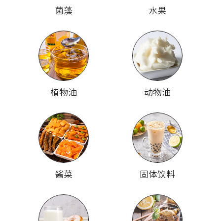
菌藻
水果
植物油
动物油
酱菜
固体饮料