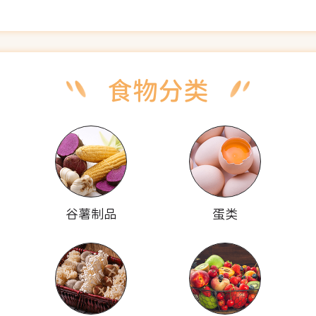
谷薯制品
蛋类