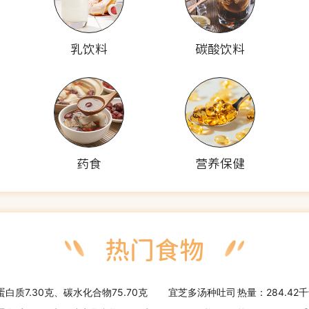
乳饮料
碳酸饮料
药食
营养保健
蛋白质7.30克、碳水化合物75.70克
宜芝多汤种吐司
热量：284.42