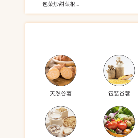
包菜炒甜菜根(少油少盐)
天然谷薯
包装谷薯