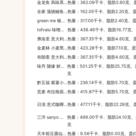
金龙鱼 风味系列老北京鸡蛋麦芯挂面
热量：362.09千卡、脂肪2.60克、
全家 蒲烧鳗鱼饭卷
热量：162.05千卡、脂肪2.20克、
green me 银川 有机糙米粉 无糖
热量：317.00千卡、脂肪2.40克、
tofvalu 味噌方便面
热量：436.46千卡、脂肪16.77克
弗洛里 意大利面(螺旋形)
热量：367.35千卡、脂肪4.60克、
金麦林 小麦黑巧克力麦片
热量：423.28千卡、脂肪7.10克、
布朗斋 意大利面(鸟窝形2mm)
热量：367.35千卡、脂肪4.60克、
味丹 随缘 鮮蔬百汇素汤面
热量：501.25千卡、脂肪25.75克、
克
黔五福 紫薯小米鲊(甜味)
热量：236.14千卡、脂肪5.70克、
贡麦 布拉格面包(香芋味)
热量：415.87千卡、脂肪5.70克、
日清 意式咖喱番茄杯面
热量：477.11千卡、脂肪22.29克、
三洋 sanyo 札幌一番豬骨拉面
热量：499.00千卡、脂肪24.10克、
克
天丰裕豆腐仙姑魔芋
热量：9.56千卡、脂肪0.00克、蛋白