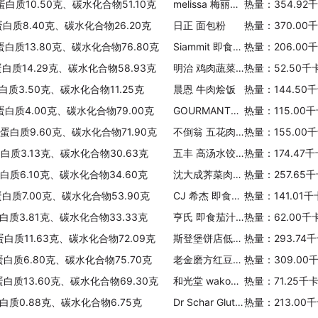
蛋白质10.50克、碳水化合物51.10克
melissa 梅丽莎 宝宝意大利面(字母形)
热量：354.92
蛋白质8.40克、碳水化合物26.20克
日正 面包粉
热量：370.00
蛋白质13.80克、碳水化合物76.80克
Siammit 即食椰汁糯米饭
热量：206.00
蛋白质14.29克、碳水化合物58.93克
明治 鸡肉蔬菜饭
热量：52.50千
白质3.50克、碳水化合物11.25克
晨恩 牛肉烩饭
热量：144.50
蛋白质4.00克、碳水化合物79.00克
GOURMANTE 戈曼特 卷心菜松仁包饭
热量：115.00
、蛋白质9.60克、碳水化合物71.90克
不倒翁 五花肉鱿鱼盖饭
热量：155.00
蛋白质3.13克、碳水化合物30.63克
五丰 高汤水饺(芹菜猪肉)
热量：174.47
蛋白质6.10克、碳水化合物34.60克
沈大成荠菜肉汤圆
热量：257.65
蛋白质7.00克、碳水化合物53.90克
CJ 希杰 即食玄米饭
热量：141.01
蛋白质3.81克、碳水化合物33.33克
亨氏 即食茄汁意粉
热量：62.00千
蛋白质11.63克、碳水化合物72.09克
斯登堡饼店低温汤种软吐司
热量：293.74
蛋白质6.80克、碳水化合物75.70克
老金磨方红豆薏米混合粉
热量：309.00
蛋白质13.60克、碳水化合物69.30克
和光堂 wakodo 鸡肉牛蒡饭
热量：71.25千
白质0.88克、碳水化合物6.75克
Dr Schar Gluten-free Ciabatta rolls
热量：213.00