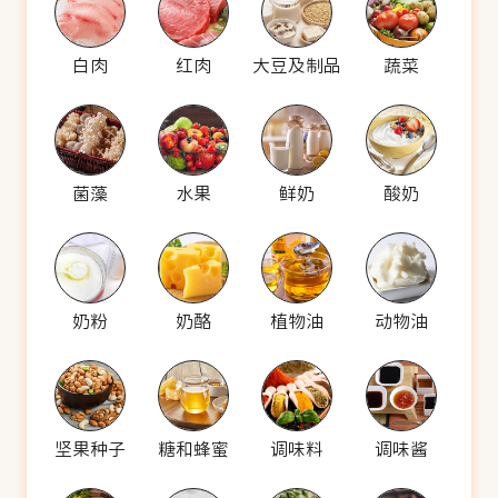
白肉
红肉
大豆及制品
蔬菜
菌藻
水果
鲜奶
酸奶
奶粉
奶酪
植物油
动物油
坚果种子
糖和蜂蜜
调味料
调味酱