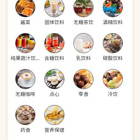
酱菜
固体饮料
无糖茶饮
酒精饮料
纯果蔬汁饮料
含糖饮料
乳饮料
碳酸饮料
无糖咖啡
点心
零食
冷饮
药食
营养保健