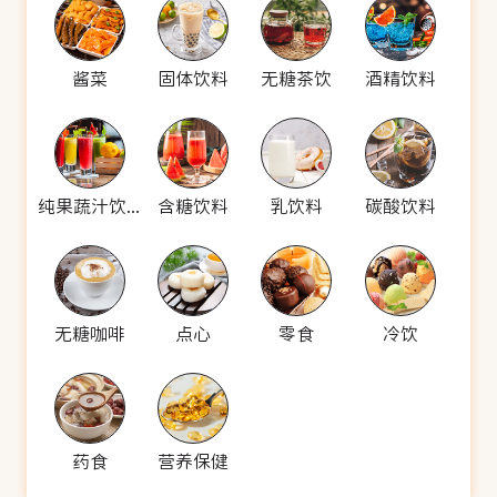
酱菜
固体饮料
无糖茶饮
酒精饮料
纯果蔬汁饮料
含糖饮料
乳饮料
碳酸饮料
无糖咖啡
点心
零食
冷饮
药食
营养保健