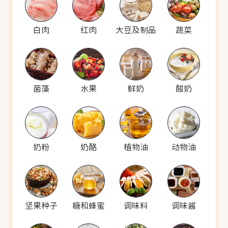
白肉
红肉
大豆及制品
蔬菜
菌藻
水果
鲜奶
酸奶
奶粉
奶酪
植物油
动物油
坚果种子
糖和蜂蜜
调味料
调味酱