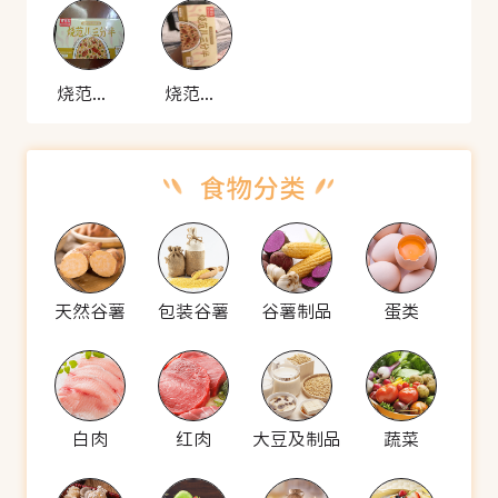
烧范儿 日式照烧鸡肉炒饭
烧范儿 日式照烧鸡肉炒饭
天然谷薯
包装谷薯
谷薯制品
蛋类
白肉
红肉
大豆及制品
蔬菜