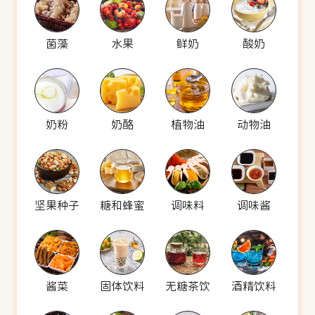
菌藻
水果
鲜奶
酸奶
奶粉
奶酪
植物油
动物油
坚果种子
糖和蜂蜜
调味料
调味酱
酱菜
固体饮料
无糖茶饮
酒精饮料