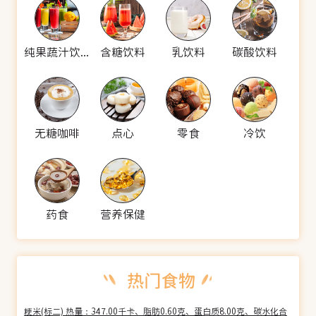
纯果蔬汁饮料
含糖饮料
乳饮料
碳酸饮料
无糖咖啡
点心
零食
冷饮
药食
营养保健
粳米(标二) 热量：347.00千卡、脂肪0.60克、蛋白质8.00克、碳水化合