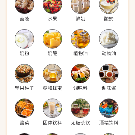
菌藻
水果
鲜奶
酸奶
奶粉
奶酪
植物油
动物油
坚果种子
糖和蜂蜜
调味料
调味酱
酱菜
固体饮料
无糖茶饮
酒精饮料