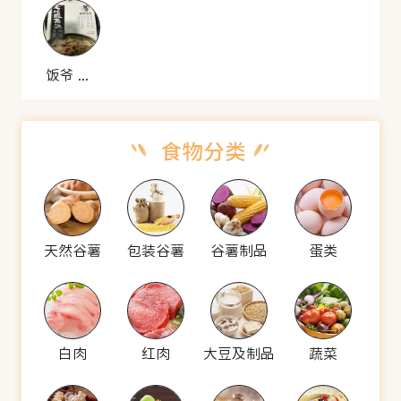
饭爷 老坛酸菜鱼
天然谷薯
包装谷薯
谷薯制品
蛋类
白肉
红肉
大豆及制品
蔬菜