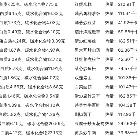
白质7.25克、碳水化合物7.75克
红蟹米糕
热量：210.91
蛋白质6.15克、碳水化合物16.33克
菌菇鸡柳炒饭
热量：111.64
白质1.73克、碳水化合物4.03克
洋葱炒豆芽
热量：41.92千
白质0.49克、碳水化合物6.10克
茄汁洋葱魔芋面(辣)
热量：59.88千
、蛋白质4.24克、碳水化合物3.89克
清炒红薯丝
热量：182.51
白质1.87克、碳水化合物4.97克
黑木耳炒山药
热量：62.36千
白质3.09克、碳水化合物12.72克
娃娃菜煮粉丝
热量：42.60千
白质8.78克、碳水化合物11.91克
菜心炒鱼松
热量：79.57千
白质1.86克、碳水化合物4.02克
双茄素面
热量：101.38
蛋白质4.66克、碳水化合物8.68克
白菜面筋
热量：101.47
白质1.46克、碳水化合物9.54克
滑炒腐竹云耳
热量：162.85
白质4.39克、碳水化合物4.10克
芹菜炒牛百叶
热量：104.38
白质5.82克、碳水化合物4.26克
剁椒藕丁
热量：112.93
蛋白质6.10克、碳水化合物20.59克
豆腐干炒五花肉
热量：262.63
白质4.12克、碳水化合物22.13克
黄瓜炒牛肉
热量：73.68千