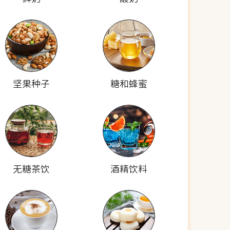
坚果种子
糖和蜂蜜
无糖茶饮
酒精饮料