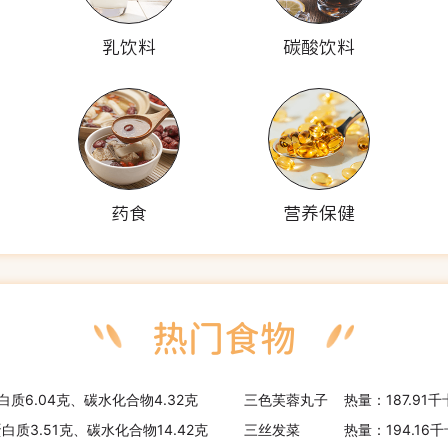
乳饮料
碳酸饮料
药食
营养保健
白质6.04克、碳水化合物4.32克
三色芙蓉丸子
热量：187.91
蛋白质3.51克、碳水化合物14.42克
三丝发菜
热量：194.16