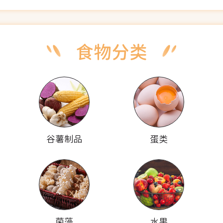
谷薯制品
蛋类
菌藻
水果