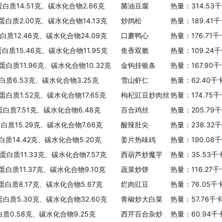
蛋白质14.51克、碳水化合物2.66克
菌油豆腐
热量：314.53
、蛋白质2.00克、碳水化合物14.13克
炒鸽松
热量：189.41
蛋白质12.46克、碳水化合物24.09克
口蘑鸭心
热量：176.71
蛋白质15.46克、碳水化合物11.95克
鱼香双脆
热量：109.24
蛋白质11.96克、碳水化合物10.32克
金钩挂银条
热量：167.90
白质6.53克、碳水化合物3.25克
雪山虾仁
热量：62.40千
蛋白质1.52克、碳水化合物17.65克
枸杞豇豆炒肉丝
热量：174.75
蛋白质7.51克、碳水化合物6.48克
百合鸡丝
热量：205.79
蛋白质15.29克、碳水化合物7.66克
酸辣肚尖
热量：238.32
白质14.42克、碳水化合物5.20克
姜片热味鸡
热量：190.08
蛋白质11.33克、碳水化合物7.57克
西葫芦炒魔芋
热量：35.53千
蛋白质11.37克、碳水化合物9.10克
蔬菜炒饼
热量：116.27
、蛋白质8.17克、碳水化合物5.67克
烂肉豇豆
热量：76.05千
蛋白质5.30克、碳水化合物32.60克
青椒炒大白菜
热量：57.76千
白质0.58克、碳水化合物9.25克
西芹百合杂炒
热量：60.94千