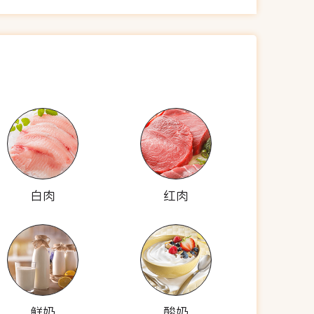
白肉
红肉
鲜奶
酸奶