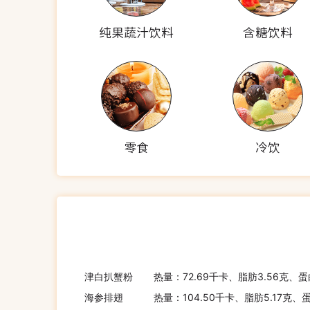
纯果蔬汁饮料
含糖饮料
零食
冷饮
津白扒蟹粉
热量：72.69千卡、脂肪3.56克、蛋
海参排翅
热量：104.50千卡、脂肪5.17克、