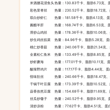
米酒腰花浸鱼头
热量：130.83千卡、脂肪6.73克、
彩色里脊丝
热量：230.52千卡、脂肪18.72克
双白炒虾仁
热量：181.58千卡、脂肪4.13克、
酱醋羊肝
热量：168.74千卡、脂肪6.53克、
滑炒山鸡丝
热量：178.36千卡、脂肪10.06克、
炒生鸡丝掐菜
热量：84.96千卡、脂肪5.28克、蛋
桃仁炒香菇
热量：240.06千卡、脂肪21.34克、
全素松仁鱼米
热量：133.49千卡、脂肪8.85克、
炒虾蘑海
热量：177.01千卡、脂肪10.11克、
酸辣野鸡片
热量：117.17千卡、脂肪4.44克、蛋
怪味肚丝
热量：240.66千卡、脂肪18.47克、
干锅千叶豆腐
热量：173.39千卡、脂肪10.52克、
蒜香孜然豆腐
热量：154.68千卡、脂肪11.69克
丝瓜炒馓子
热量：240.52千卡、脂肪9.95克、
清炒凉粉
热量：77.62千卡、脂肪4.51克、蛋