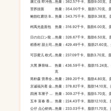
康汇佳 即冲燕麦片
热量：362.57千卡、脂肪9.00克、
苦荞挂面
热量：354.00千卡、脂肪1.70克、
鲍勃红磨坊 BOB'SREDMILL传统乡村风味早餐麦片
热量：343.75千卡、脂肪9.38克、
柯禹光盘面包
热量：316.92千卡、脂肪6.00克、
日の出口ン龍 日の出 つけ龍 即席中华拉面(鱼介酱油味)
热量：326.67千卡、脂肪6.50克、
稻香村 甜土司面包(豆沙味)
热量：429.49千卡、脂肪21.60克
可莎蜜儿 欧式软面包爵巴塔(黑橄榄味)
热量：237.09千卡、脂肪3.70克、
大黑 豚骨味即食拉面
热量：436.59千卡、脂肪15.24克、
克
简朴森 营养全麦吐司
热量：289.20千卡、脂肪4.80克、
京诚福兴斋 金牌手撕面包(经典原味)
热量：378.82千卡、脂肪14.10克
四洲 车厘子 牛油排包
热量：309.27千卡、脂肪5.70克、
五丰 富春 香菇菜包
热量：224.43千卡、脂肪12.10克
公仔 点心虾肉烧卖
热量：233.03千卡、脂肪11.70克、