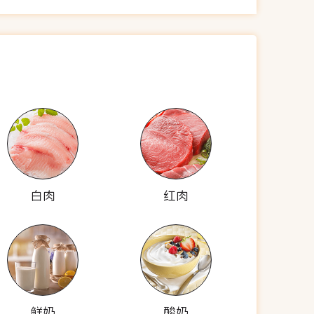
白肉
红肉
鲜奶
酸奶