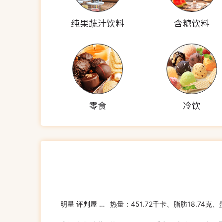
纯果蔬汁饮料
含糖饮料
零食
冷饮
明星 评判屋 中华拉面(酱油味)
热量：451.72千卡、脂肪18.74克