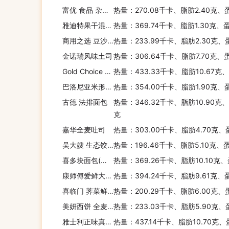
富优 食品 杂粮馒头
热量：270.08千卡、脂肪2.40克、
雅迪特果干混合麦片
热量：369.74千卡、脂肪1.30克、
商用之选 豆沙包
热量：233.99千卡、脂肪2.30克、
金诺瑞风味土司
热量：306.64千卡、脂肪7.70克、
Gold Choice 金宝 即溶苹果麦片
热量：433.33千卡、脂肪10.67克
巴洛尼亚米形意大利面
热量：354.00千卡、脂肪1.90克、
古德 法排面包
热量：346.32千卡、脂肪10.90克、
克
嘉华全麦吐司
热量：303.00千卡、脂肪4.70克、
吴大嫂 生态饺(海参虾仁韭黄馅)
热量：196.46千卡、脂肪5.10克、
喜多块面包(牛奶味)
热量：369.26千卡、脂肪10.10克
康师傅爱鲜大餐精炖排骨面
热量：394.24千卡、脂肪9.61克、
喜临门 荠菜鲜肉馄饨
热量：200.29千卡、脂肪6.00克、
美妍西饼 全麦餐包
热量：233.03千卡、脂肪5.90克、
雅士利正味真果仁燕麦片
热量：437.14千卡、脂肪10.70克