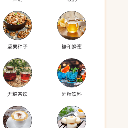
坚果种子
糖和蜂蜜
无糖茶饮
酒精饮料