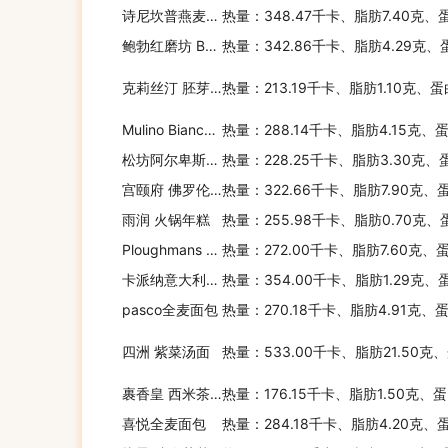
诗尼坎普燕麦麦麸片
热量：348.47千卡、脂肪7.40克、
鲍勃红磨坊 BOB'SREDMILL5GRAINHOTCEREAL
热量：342.86千卡、脂肪4.29克、
克莉丝汀 胚芽法式短棍
热量：213.19千卡、脂肪1.10克、蛋
Mulino Bianco mulino bianco切片面包
热量：288.14千卡、脂肪4.15克、
松坊阿尔卑斯葵花籽面包
热量：228.25千卡、脂肪3.30克、
宫颐府 佛罗伦萨面包(豆沙)
热量：322.66千卡、脂肪7.90克、
雨润 火锅年糕
热量：255.98千卡、脂肪0.70克、
Ploughmans Bakery sunflower + linseed toast
热量：272.00千卡、脂肪7.60克、
卡派纳意大利直身面
热量：354.00千卡、脂肪1.29克、
pasco全麦面包
热量：270.18千卡、脂肪4.91克、
四洲 紫菜汤面
热量：533.00千卡、脂肪21.50克
裹香皇 西米茶点粽
热量：176.15千卡、脂肪1.50克、
喜悦全麦面包
热量：284.18千卡、脂肪4.20克、