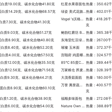
蛋白质19.00克、碳水化合物41.80克
红星水果蓉面包
热量：350.62
蛋白质14.29克、碳水化合物68.57克
绿姿 美式花旗面包
热量：402.01
Vogel ‘s沃格尔 Vogel's cafe-style luxury muesli 蜂蜜杂果燕麦
热量：418.26
白质7.30克、碳水化合物41.30克
克
蛋白质9.03克、碳水化合物51.27克
鲍勃红磨坊 BOB'SREDMILL有机7种谷物华夫松饼粉
热量：365.38
蛋白质8.90克、碳水化合物40.80克
东海堂红豆绿茶包
热量：267.00
蛋白质8.40克、碳水化合物52.20克
璀璨 玉米面
热量：372.37
蛋白质4.00克、碳水化合物57.50克
宫颐府 鸡蛋椰蓉吐司面包
热量：324.57
蛋白质12.00克、碳水化合物35.50克
85℃ 85度C红豆吐司面包
热量：289.44
蛋白质12.56克、碳水化合物71.56克
万家粮仓 荞麦面
热量：328.39
蛋白质9.30克、碳水化合物44.21克
大茂香菇面筋
热量：180.00
万誉 萬誉蔬菜燕麦片
热量：400.57
、蛋白质8.90克、碳水化合物60.10克
克
蛋白质1.20克、碳水化合物38.90克
福顺多味面包
热量：272.08
蛋白质6.00克、碳水化合物54.00克
Nature Own Brown Rice Powder大自然糙米粉
热量：388.89