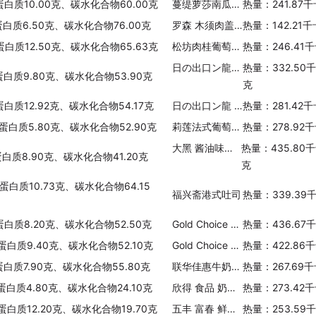
蛋白质10.00克、碳水化合物60.00克
蔓缇萝莎南瓜吐司切片面包
热量：241.87
蛋白质6.50克、碳水化合物76.00克
罗森 木须肉盖浇饭
热量：142.21
蛋白质12.50克、碳水化合物65.63克
松坊肉桂葡萄百吉饼
热量：246.41
日の出口ン龍 日の出 つけ龍 即席中华拉面(豚骨酱油味)
热量：332.50
蛋白质9.80克、碳水化合物53.90克
克
蛋白质12.92克、碳水化合物54.17克
日の出口ン龍 日の出 口ン龍 即席中华拉面(芝麻盐味)
热量：281.42
、蛋白质5.80克、碳水化合物52.90克
莉莲法式葡萄面包
热量：278.92
大黑 酱油味即食拉面
热量：435.80
蛋白质8.90克、碳水化合物41.20克
克
蛋白质10.73克、碳水化合物64.15
福兴斋港式吐司
热量：339.39
蛋白质8.20克、碳水化合物52.50克
Gold Choice 金宝 即溶螺旋藻麦片
热量：436.67
、蛋白质9.40克、碳水化合物52.10克
Gold Choice 金宝 即溶绿藻麦片
热量：422.86
蛋白质7.90克、碳水化合物55.80克
联华佳惠牛奶刀切
热量：267.69
、蛋白质4.80克、碳水化合物24.10克
欣得 食品 奶黄包
热量：273.42
蛋白质12.20克、碳水化合物19.70克
五丰 富春 鲜肉包
热量：253.59