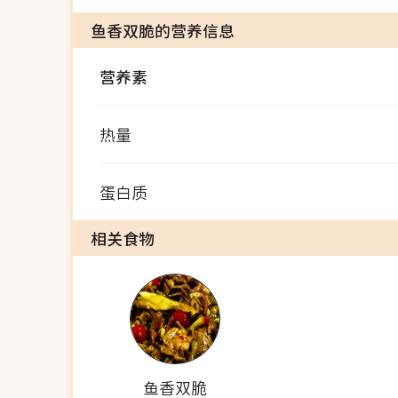
鱼香双脆的营养信息
营养素
热量
蛋白质
相关食物
鱼香双脆