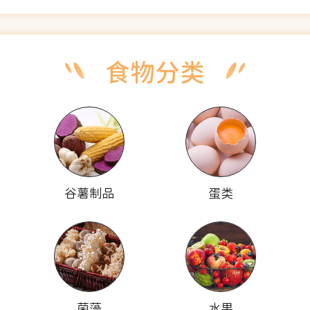
谷薯制品
蛋类
菌藻
水果