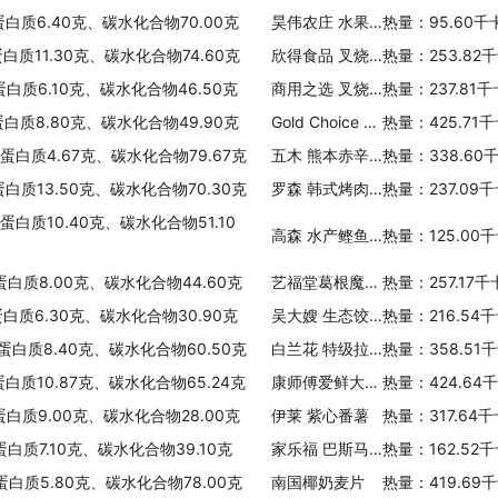
蛋白质6.40克、碳水化合物70.00克
昊伟农庄 水果玉米
热量：95.60千
蛋白质11.30克、碳水化合物74.60克
欣得食品 叉烧包
热量：253.82
蛋白质6.10克、碳水化合物46.50克
商用之选 叉烧包
热量：237.81
蛋白质8.80克、碳水化合物49.90克
Gold Choice 金宝 黑芝麻麦片
热量：425.71
、蛋白质4.67克、碳水化合物79.67克
五木 熊本赤辛拉面
热量：338.60
蛋白质13.50克、碳水化合物70.30克
罗森 韩式烤肉饭
热量：237.09
蛋白质10.40克、碳水化合物51.10
高森 水产鲣鱼汁汤乌冬面
热量：125.00
蛋白质8.00克、碳水化合物44.60克
艺福堂葛根魔芋高纤粉
热量：257.17
蛋白质6.30克、碳水化合物30.90克
吴大嫂 生态饺(虾仁韭菜鸡蛋馅)
热量：216.54
、蛋白质8.40克、碳水化合物60.50克
白兰花 特级拉肠粉
热量：358.51
蛋白质10.87克、碳水化合物65.24克
康师傅爱鲜大餐秘制辣牛肉面
热量：424.64
蛋白质9.00克、碳水化合物28.00克
伊莱 紫心番薯
热量：317.64
蛋白质7.10克、碳水化合物39.10克
家乐福 巴斯马蒂蒸谷米咖喱饭
热量：162.52
、蛋白质5.80克、碳水化合物78.00克
南国椰奶麦片
热量：419.69