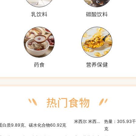
乳饮料
碳酸饮料
药食
营养保健
米西尔 米西尓手撕面包
热量：305.93
、蛋白质9.89克、碳水化合物60.92克
克