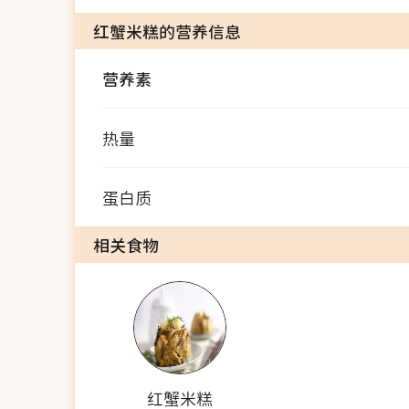
红蟹米糕的营养信息
营养素
热量
蛋白质
相关食物
红蟹米糕