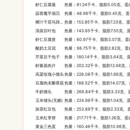
虾仁豆腐羹
热量：81.24千卡、脂肪5.05克、蛋
蒜蓉魔芋扇贝
热量：48.96千卡、脂肪0.45克、蛋
椰汁千层马蹄糕(自制)
热量：152.85千卡、脂肪7.23克、
清蒸百叶包
热量：143.65千卡、脂肪7.55克、
虾仁豆腐煲
热量：60.97千卡、脂肪3.07克、蛋
酸奶土豆泥
热量：98.75千卡、脂肪2.82克、蛋
芹菜豆干包子
热量：180.14千卡、脂肪3.64克、
虾酱蒸肉片
热量：202.32千卡、脂肪12.68克
高粱玫瑰小馒头
热量：228.08千卡、脂肪1.66克、
豆腐肉末酿香菇
热量：188.52千卡、脂肪14.07克
牛奶馒头
热量：266.84千卡、脂肪3.33克、
玉米馒头(无糖)
热量：224.99千卡、脂肪1.04克、
抹茶红豆包
热量：252.89千卡、脂肪2.33克、
玉米红枣饼
热量：217.71千卡、脂肪1.26克、蛋
黄金三色蛋
热量：160.46千卡、脂肪10.98克