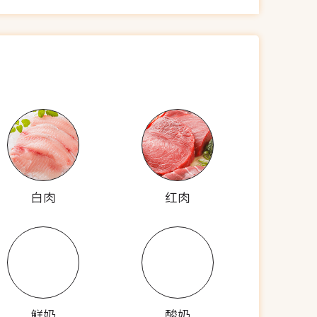
白肉
红肉
鲜奶
酸奶