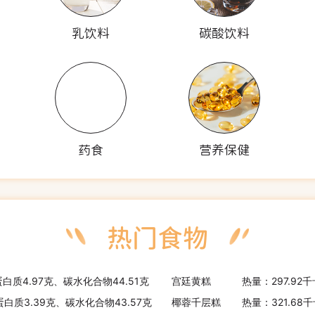
乳饮料
碳酸饮料
药食
营养保健
蛋白质4.97克、碳水化合物44.51克
宫廷黄糕
热量：297.92
蛋白质3.39克、碳水化合物43.57克
椰蓉千层糕
热量：321.68