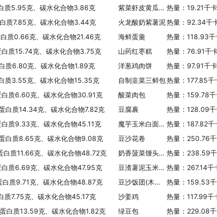
白质5.95克、碳水化合物3.86克
紫菜虾皮黄瓜番茄汤
热量：19.21千
白质7.85克、碳水化合物3.44克
火龙酸奶紫薯泥
热量：92.34千
蛋白质0.66克、碳水化合物21.46克
海鲜蛋羹
热量：118.93
蛋白质15.74克、碳水化合物3.75克
山药红枣糕
热量：76.91千
白质6.80克、碳水化合物1.89克
洋葱鸡肉饼
热量：97.91千
白质3.55克、碳水化合物15.35克
自制韭菜三鲜包
热量：177.85
蛋白质6.60克、碳水化合物30.91克
酸菜肉包
热量：159.78
、蛋白质14.34克、碳水化合物7.82克
豆腐裹
热量：128.09
蛋白质9.33克、碳水化合物45.11克
魔芋玉米白面馒头
热量：187.82
、蛋白质8.65克、碳水化合物9.08克
豆沙花卷
热量：250.76
蛋白质11.66克、碳水化合物48.72克
奶香菠菜馒头〔20个左右〕
热量：238.59
蛋白质6.69克、碳水化合物47.95克
豆渣薯泥玉米面窝窝头
热量：267.14
蛋白质9.71克、碳水化合物48.87克
豆沙饭团(木糖醇代糖)
热量：159.53
白质7.75克、碳水化合物45.17克
沙姜鸡
热量：117.99
、蛋白质13.59克、碳水化合物1.82克
绿豆包
热量：229.08