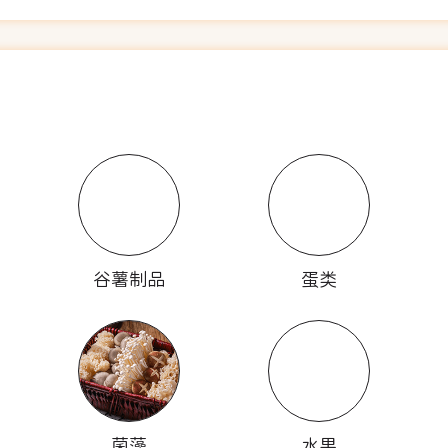
谷薯制品
蛋类
菌藻
水果