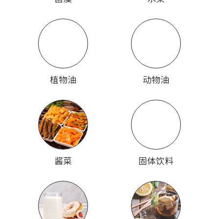
植物油
动物油
酱菜
固体饮料