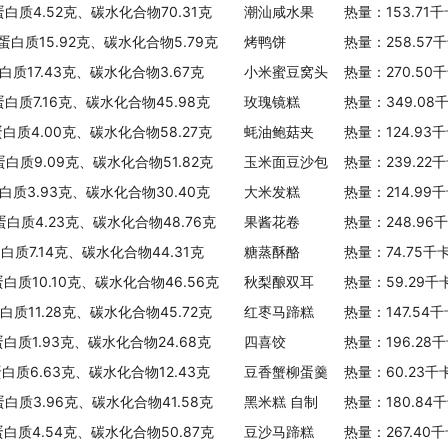
蛋白质4.52克、碳水化合物70.31克
潮汕咸水果
热量：153.71
、蛋白质15.92克、碳水化合物5.79克
烤鸭饼
热量：258.57
白质17.43克、碳水化合物3.67克
小米蜜豆窝头
热量：270.50
蛋白质7.16克、碳水化合物45.98克
玫瑰镜糕
热量：349.08
蛋白质4.00克、碳水化合物58.27克
蚝油鲍菇夹
热量：124.93
蛋白质9.09克、碳水化合物51.82克
玉米面豆沙包
热量：239.22
蛋白质3.93克、碳水化合物30.40克
大米发糕
热量：214.99
、蛋白质4.23克、碳水化合物48.76克
果酱花卷
热量：248.96
白质7.14克、碳水化合物44.31克
糖蒸酥酪
热量：74.75千
蛋白质10.10克、碳水化合物46.56克
秋梨酿双耳
热量：59.29千
白质11.28克、碳水化合物45.72克
红枣马蹄糕
热量：147.54
蛋白质1.93克、碳水化合物24.68克
四喜饺
热量：196.28
蛋白质6.63克、碳水化合物12.43克
豆香蟹柳蛋羹
热量：60.23千
蛋白质3.96克、碳水化合物41.58克
黑米糕 自制
热量：180.84
蛋白质4.54克、碳水化合物50.87克
豆沙马蹄糕
热量：267.40