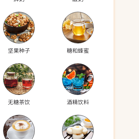
坚果种子
糖和蜂蜜
无糖茶饮
酒精饮料