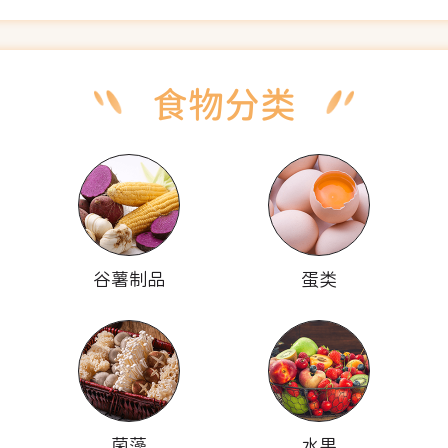
谷薯制品
蛋类
菌藻
水果