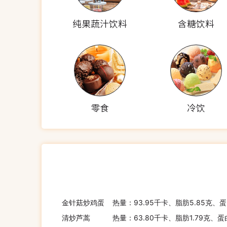
纯果蔬汁饮料
含糖饮料
零食
冷饮
金针菇炒鸡蛋
热量：93.95千卡、脂肪5.85克、蛋
清炒芦蒿
热量：63.80千卡、脂肪1.79克、蛋