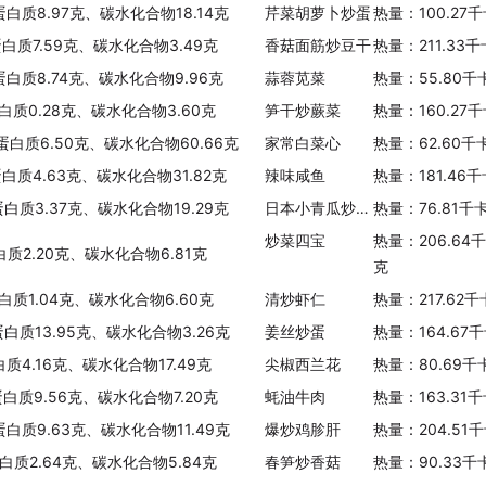
蛋白质8.97克、碳水化合物18.14克
芹菜胡萝卜炒蛋
热量：100.27
蛋白质7.59克、碳水化合物3.49克
香菇面筋炒豆干
热量：211.33
蛋白质8.74克、碳水化合物9.96克
蒜蓉苋菜
热量：55.80千
白质0.28克、碳水化合物3.60克
笋干炒蕨菜
热量：160.27
、蛋白质6.50克、碳水化合物60.66克
家常白菜心
热量：62.60千
蛋白质4.63克、碳水化合物31.82克
辣味咸鱼
热量：181.46
蛋白质3.37克、碳水化合物19.29克
日本小青瓜炒肉丝
热量：76.81千
炒菜四宝
热量：206.64
白质2.20克、碳水化合物6.81克
克
白质1.04克、碳水化合物6.60克
清炒虾仁
热量：217.62
蛋白质13.95克、碳水化合物3.26克
姜丝炒蛋
热量：164.67
白质4.16克、碳水化合物17.49克
尖椒西兰花
热量：80.69千
蛋白质9.56克、碳水化合物7.20克
蚝油牛肉
热量：163.31
蛋白质9.63克、碳水化合物11.49克
爆炒鸡胗肝
热量：204.51
白质2.64克、碳水化合物5.84克
春笋炒香菇
热量：90.33千