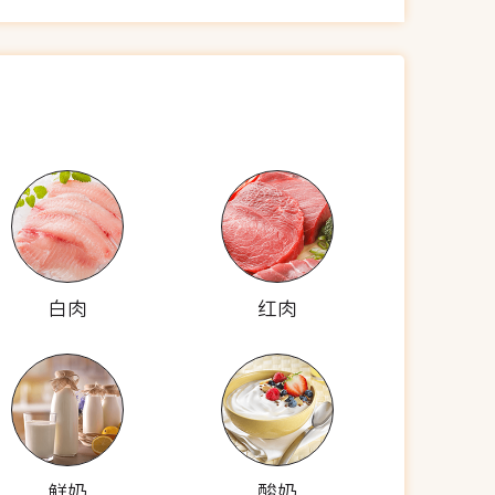
白肉
红肉
鲜奶
酸奶