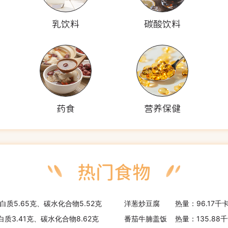
乳饮料
碳酸饮料
药食
营养保健
白质5.65克、碳水化合物5.52克
洋葱炒豆腐
热量：96.17千
白质3.41克、碳水化合物8.62克
番茄牛腩盖饭
热量：135.88