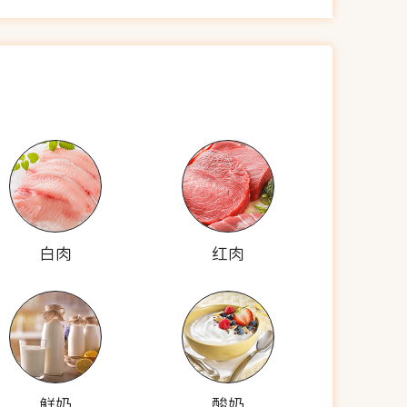
白肉
红肉
鲜奶
酸奶