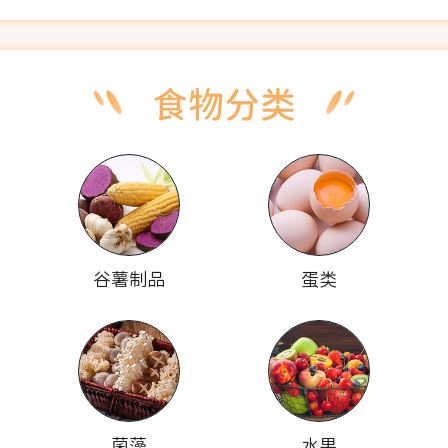
谷薯制品
蛋类
菌藻
水果