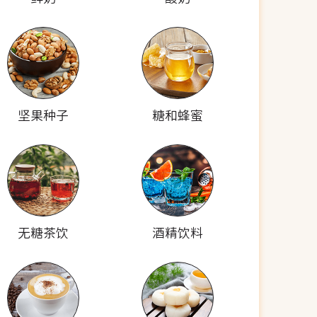
坚果种子
糖和蜂蜜
无糖茶饮
酒精饮料