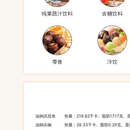
纯果蔬汁饮料
含糖饮料
零食
冷饮
油焖武昌鱼
热量：219.82千卡、脂肪17.17克、
油焖尖椒
热量：28.33千卡、脂肪0.29克、蛋