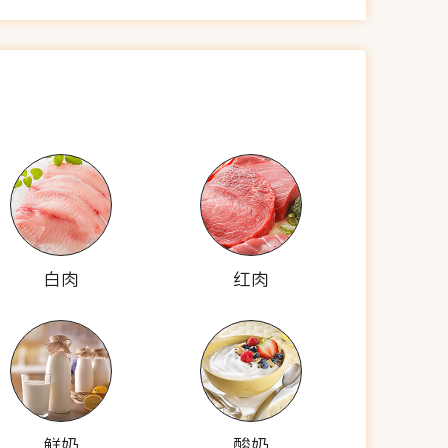
白肉
红肉
鲜奶
酸奶