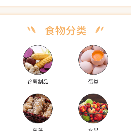
谷薯制品
蛋类
菌藻
水果