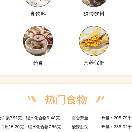
乳饮料
碳酸饮料
药食
营养保健
蛋白质7.51克、碳水化合物6.48克
百合鸡丝
热量：205.79
蛋白质15.29克、碳水化合物7.66克
酸辣肚尖
热量：238.32