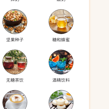
坚果种子
糖和蜂蜜
无糖茶饮
酒精饮料