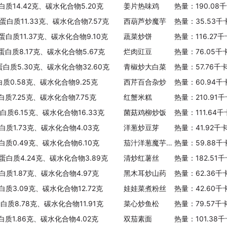
白质14.42克、碳水化合物5.20克
姜片热味鸡
热量：190.08
蛋白质11.33克、碳水化合物7.57克
西葫芦炒魔芋
热量：35.53千
蛋白质11.37克、碳水化合物9.10克
蔬菜炒饼
热量：116.27
、蛋白质8.17克、碳水化合物5.67克
烂肉豇豆
热量：76.05千
蛋白质5.30克、碳水化合物32.60克
青椒炒大白菜
热量：57.76千
白质0.58克、碳水化合物9.25克
西芹百合杂炒
热量：60.94千
白质7.25克、碳水化合物7.75克
红蟹米糕
热量：210.91
蛋白质6.15克、碳水化合物16.33克
菌菇鸡柳炒饭
热量：111.64
白质1.73克、碳水化合物4.03克
洋葱炒豆芽
热量：41.92千
白质0.49克、碳水化合物6.10克
茄汁洋葱魔芋面(辣)
热量：59.88千
、蛋白质4.24克、碳水化合物3.89克
清炒红薯丝
热量：182.51
白质1.87克、碳水化合物4.97克
黑木耳炒山药
热量：62.36千
白质3.09克、碳水化合物12.72克
娃娃菜煮粉丝
热量：42.60千
白质8.78克、碳水化合物11.91克
菜心炒鱼松
热量：79.57千
白质1.86克、碳水化合物4.02克
双茄素面
热量：101.38