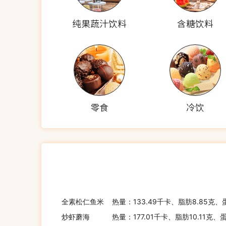
纯果蔬汁饮料
含糖饮料
零食
冷饮
全素松仁鱼米
热量：133.49千卡、脂肪8.85克、
炒虾蘑海
热量：177.01千卡、脂肪10.11克、