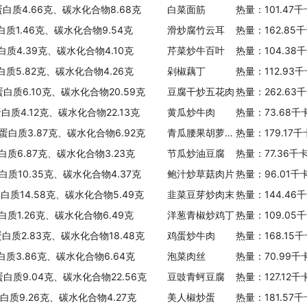
蛋白质4.66克、碳水化合物8.68克
白菜面筋
热量：101.47
白质1.46克、碳水化合物9.54克
滑炒腐竹云耳
热量：162.85
白质4.39克、碳水化合物4.10克
芹菜炒牛百叶
热量：104.38
白质5.82克、碳水化合物4.26克
剁椒藕丁
热量：112.93
蛋白质6.10克、碳水化合物20.59克
豆腐干炒五花肉
热量：262.63
白质4.12克、碳水化合物22.13克
黄瓜炒牛肉
热量：73.68千
、蛋白质3.87克、碳水化合物6.92克
青瓜腰果胡萝卜凉薯杂炒
热量：179.17
蛋白质6.87克、碳水化合物3.23克
节瓜炒油豆腐
热量：77.36千
白质10.35克、碳水化合物4.37克
鲍汁炒草菇肉片
热量：96.01千
蛋白质14.58克、碳水化合物5.49克
韭菜豆芽炒肉末
热量：144.46
白质1.26克、碳水化合物6.49克
洋葱青椒炒鸡丁
热量：109.05
蛋白质2.83克、碳水化合物18.48克
鸡蛋炒牛肉
热量：168.15
白质3.86克、碳水化合物6.64克
泡菜肉丝
热量：70.99千
蛋白质9.04克、碳水化合物22.56克
豆豉青蚵豆腐
热量：127.12
蛋白质9.26克、碳水化合物4.27克
美人椒炒蛋
热量：181.57