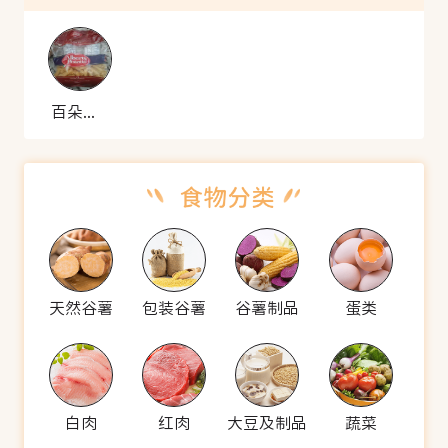
百朵怡 意大利面51号螺旋面
天然谷薯
包装谷薯
谷薯制品
蛋类
白肉
红肉
大豆及制品
蔬菜