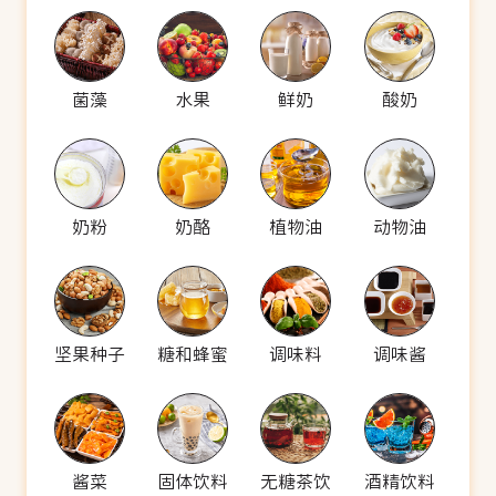
菌藻
水果
鲜奶
酸奶
奶粉
奶酪
植物油
动物油
坚果种子
糖和蜂蜜
调味料
调味酱
酱菜
固体饮料
无糖茶饮
酒精饮料