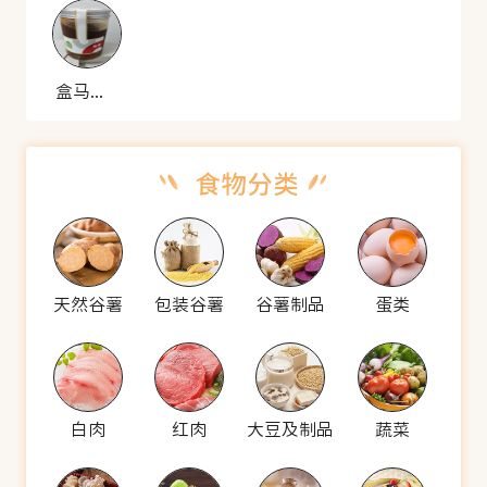
盒马工坊 捞汁鲍鱼
天然谷薯
包装谷薯
谷薯制品
蛋类
白肉
红肉
大豆及制品
蔬菜