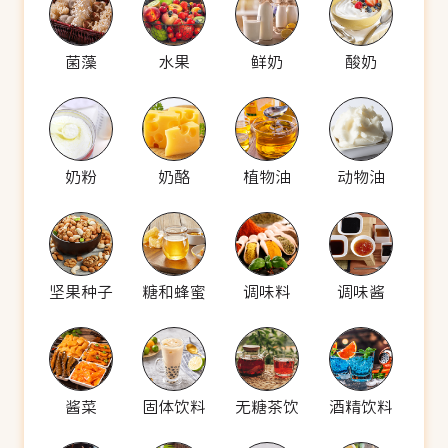
菌藻
水果
鲜奶
酸奶
奶粉
奶酪
植物油
动物油
坚果种子
糖和蜂蜜
调味料
调味酱
酱菜
固体饮料
无糖茶饮
酒精饮料