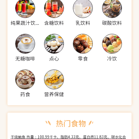
纯果蔬汁饮料
含糖饮料
乳饮料
碳酸饮料
无糖咖啡
点心
零食
冷饮
药食
营养保健
干烧鲍鱼 热量：100.99千卡、脂肪4.33克、蛋白质11.83克、碳水化合