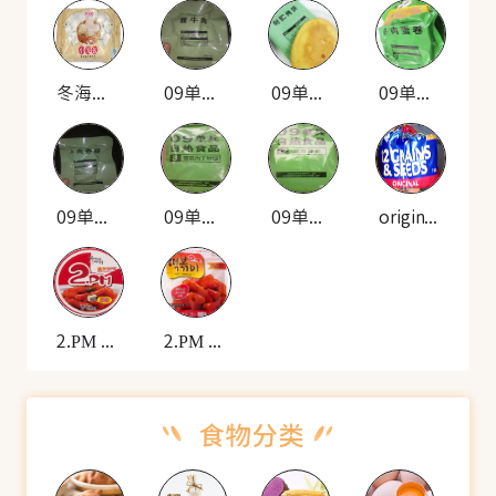
冬海娇 鲜肉小笼包
09单兵 自热米饭套餐(酱牛肉)
09单兵 自热米饭套餐(耐贮烤饼)
09单兵 自热米饭套餐(牛肉蛋卷)
09单兵 自热米饭套餐(牛肉香肠)
09单兵 自热食品(雪菜肉丁炒饭)
09单兵 自热食品(羊肉拌面)
original 12种谷物种子的面包
2.PM 韩式炒年糕(碗装)
2.PM 香辣年糕(袋装)