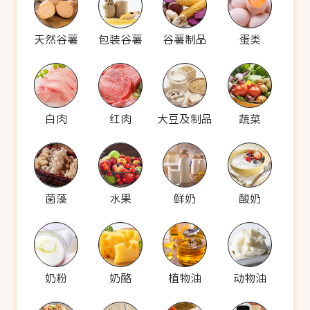
天然谷薯
包装谷薯
谷薯制品
蛋类
白肉
红肉
大豆及制品
蔬菜
菌藻
水果
鲜奶
酸奶
奶粉
奶酪
植物油
动物油