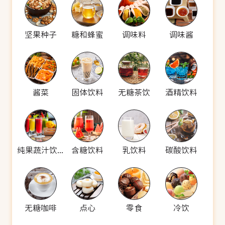
坚果种子
糖和蜂蜜
调味料
调味酱
酱菜
固体饮料
无糖茶饮
酒精饮料
纯果蔬汁饮料
含糖饮料
乳饮料
碳酸饮料
无糖咖啡
点心
零食
冷饮