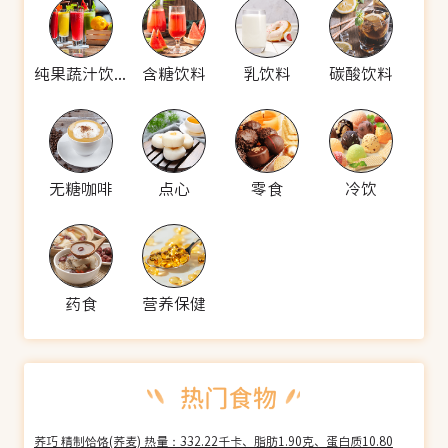
纯果蔬汁饮料
含糖饮料
乳饮料
碳酸饮料
无糖咖啡
点心
零食
冷饮
药食
营养保健
荞巧 精制饸饹(荞麦) 热量：332.22千卡、脂肪1.90克、蛋白质10.80