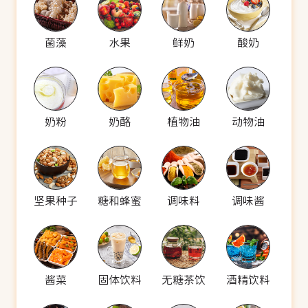
菌藻
水果
鲜奶
酸奶
奶粉
奶酪
植物油
动物油
坚果种子
糖和蜂蜜
调味料
调味酱
酱菜
固体饮料
无糖茶饮
酒精饮料