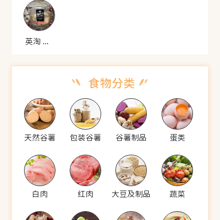
英淘 蔓越莓蛋糕
天然谷薯
包装谷薯
谷薯制品
蛋类
白肉
红肉
大豆及制品
蔬菜