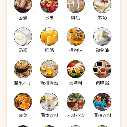
菌藻
水果
鲜奶
酸奶
奶粉
奶酪
植物油
动物油
坚果种子
糖和蜂蜜
调味料
调味酱
酱菜
固体饮料
无糖茶饮
酒精饮料