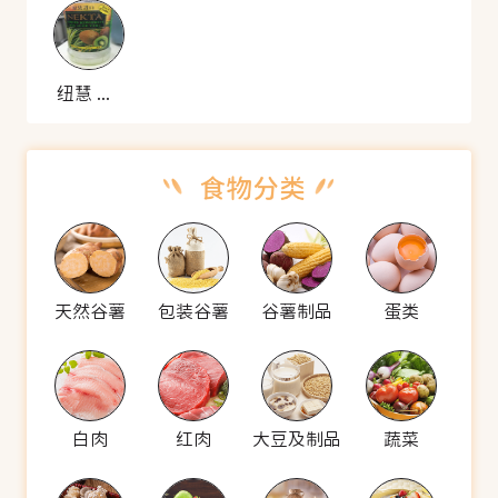
纽慧 猕猴桃芦荟汁饮料
天然谷薯
包装谷薯
谷薯制品
蛋类
白肉
红肉
大豆及制品
蔬菜