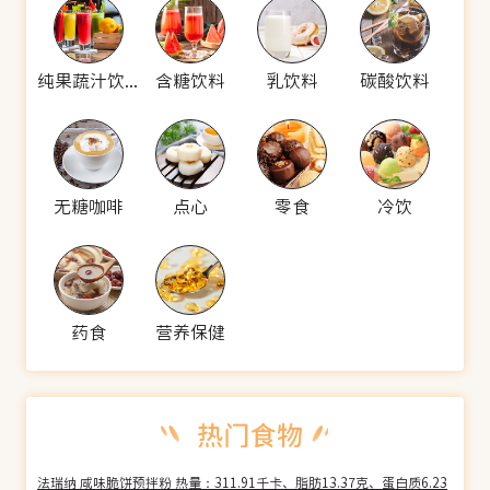
纯果蔬汁饮料
含糖饮料
乳饮料
碳酸饮料
无糖咖啡
点心
零食
冷饮
药食
营养保健
法瑞纳 咸味脆饼预拌粉 热量：311.91千卡、脂肪13.37克、蛋白质6.23