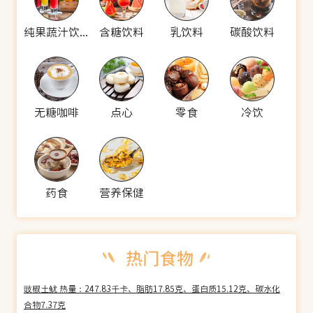
纯果蔬汁饮料
含糖饮料
乳饮料
碳酸饮料
无糖咖啡
点心
零食
冷饮
药食
营养保健
豉椒土鱿 热量：247.83千卡、脂肪17.85克、蛋白质15.12克、碳水化
合物7.37克