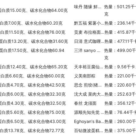
味丹 随缘 鮮蔬百汇素汤面
热量：501.25
蛋白质15.00克、碳水化合物64.00克
克
蛋白质7.00克、碳水化合物60.20克
黔五福 紫薯小米鲊(甜味)
热量：236.14
白质11.50克、碳水化合物76.00克
贡麦 布拉格面包(香芋味)
热量：415.87
蛋白质13.20克、碳水化合物31.60克
日清 意式咖喱番茄杯面
热量：477.11
蛋白质17.50克、碳水化合物60.94
三洋 sanyo 札幌一番豬骨拉面
热量：499.00
克
蛋白质12.40克、碳水化合物65.20克
天丰裕豆腐仙姑魔芋
热量：9.56千卡
蛋白质6.60克、碳水化合物60.00克
义美南部粽
热量：221.00
蛋白质4.70克、碳水化合物42.50克
思念 煎饺(猪肉韭菜)
热量：220.60
蛋白质6.00克、碳水化合物32.30克
沈大成 菜肉大馄饨
热量：252.63
蛋白质4.30克、碳水化合物32.50克
春丝 龙须面
热量：356.12
蛋白质5.60克、碳水化合物75.00克
源顺先知先觉 黄金芝麻甜果麦(微甜)
热量：76.44千
蛋白质6.50克、碳水化合物43.00克
Eghoyan's Bakery 全麦皮塔饼
热量：260.00
白质13.78克、碳水化合物72.77克
百钻微波蛋糕粉(水蜜桃)
热量：375.00