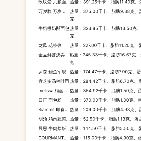
玖玖爱 六粮面 双椒牛肉味面
热量：391.25千卡、脂肪11.40克
万岁牌 万岁 燕麦坚果饮(核桃红豆燕麦)
热量：375.00千卡、脂肪9.38克、
克
牛奶棚奶酥面包
热量：323.85千卡、脂肪13.50克
克
龙凤 花枝饺
热量：227.00千卡、脂肪11.20克、
金品鲜虾烧卖
热量：245.33千卡、脂肪16.67克、
克
罗森 鳗鱼军舰卷
热量：174.47千卡、脂肪7.90克、
宜芝多汤种吐司
热量：284.42千卡、脂肪6.70克、
melissa 梅丽莎 宝宝意大利面(字母形)
热量：354.92千卡、脂肪1.50克、
日正 面包粉
热量：370.00千卡、脂肪1.00克、
Siammit 即食椰汁糯米饭
热量：206.00千卡、脂肪4.93克、
明治 鸡肉蔬菜饭
热量：52.50千卡、脂肪1.13克、蛋
晨恩 牛肉烩饭
热量：144.50千卡、脂肪5.50克、
GOURMANTE 戈曼特 卷心菜松仁包饭
热量：115.00千卡、脂肪4.90克、