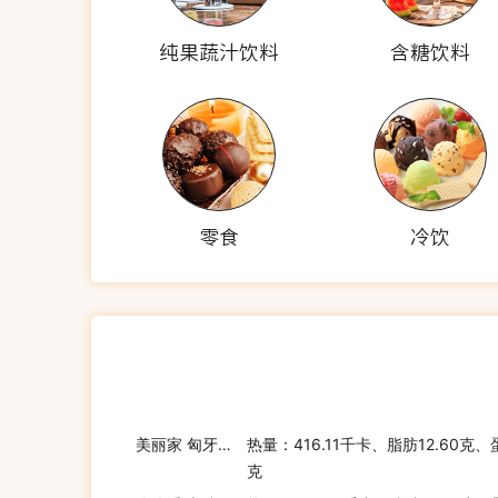
纯果蔬汁饮料
含糖饮料
零食
冷饮
美丽家 匈牙利培根面包
热量：416.11千卡、脂肪12.60克、
克