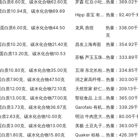
、蛋白质8.60克、碳水化合物62.60克
罗森 红豆小吐司面包
热量：369.02
蛋白质10.94克、碳水化合物69.69
Hipp 喜宝 有机蔬菜西红柿烧牛肉鸡蛋千层面
热量：92.40千
、蛋白质6.00克、碳水化合物44.50
龙凤 燕饺
热量：338.00
克
蛋白质10.20克、碳水化合物21.40克
昌友上海寿面
热量：354.92
蛋白质13.20克、碳水化合物10.53
苏畅 芦玉玉珠香米
热量：333.89
蛋白质10.80克、碳水化合物35.00克
五湖 东北长粒香
热量：334.85
蛋白质7.90克、碳水化合物47.50克
润之家高纤维全麦吐司
热量：303.00
蛋白质12.00克、碳水化合物72.10克
天然世家 虾仁小馄饨
热量：209.13
蛋白质13.00克、碳水化合物77.00克
聖祖食品 上古厝麵線(高梁)
热量：365.00
蛋白质3.73克、碳水化合物36.67克
Garofalo 有机全麦意大利面
热量：339.29
白质2.63克、碳水化合物10.00克
明治 牛肉意大利面
热量：80.00千
蛋白质3.00克、碳水化合物13.00克
美极 土豆丸子粉
热量：363.00
蛋白质1.80克、碳水化合物15.80克
Quaker 桂格 醇香燕麦片(椰香蛋白)
热量：426.39