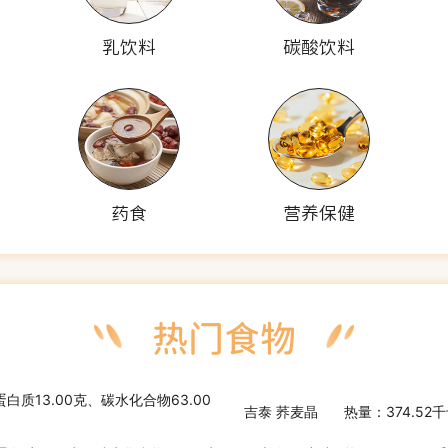
乳饮料
碳酸饮料
药食
营养保健
蛋白质13.00克、碳水化合物63.00
吉泰 荞麦晶
热量：374.52