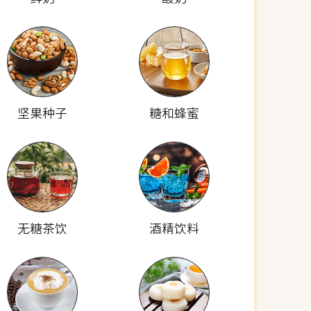
坚果种子
糖和蜂蜜
无糖茶饮
酒精饮料