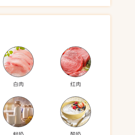
白肉
红肉
鲜奶
酸奶