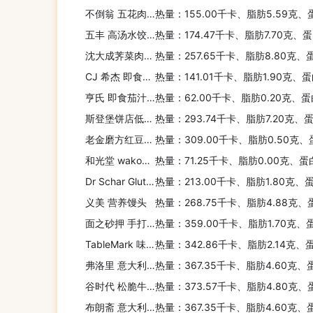
不倒翁 五花肉鱿鱼盖饭
热量：155.00千卡、脂肪5.59克、
五丰 高汤水饺(芹菜猪肉)
热量：174.47千卡、脂肪7.70克、
沈大成荠菜肉汤圆
热量：257.65千卡、脂肪8.80克、
CJ 希杰 即食玄米饭
热量：141.01千卡、脂肪1.90克、
亨氏 即食茄汁意粉
热量：62.00千卡、脂肪0.20克、蛋
斯登堡饼店低温汤种软吐司
热量：293.74千卡、脂肪7.20克、
老金磨方红豆薏米混合粉
热量：309.00千卡、脂肪0.50克、
和光堂 wakodo 鸡肉牛蒡饭
热量：71.25千卡、脂肪0.00克、蛋
Dr Schar Gluten-free Ciabatta rolls
热量：213.00千卡、脂肪1.80克、
义美 营养馒头
热量：268.75千卡、脂肪4.88克、
面之砂押 手打风素面
热量：359.00千卡、脂肪1.70克、
TableMark 味噌拉面
热量：342.86千卡、脂肪2.14克、
弗洛里 意大利面(贝壳形)
热量：367.35千卡、脂肪4.60克、
谷时代 松脆牛奶巧克力有机麦片
热量：373.57千卡、脂肪4.80克、
布朗斋 意大利面(螺旋形)
热量：367.35千卡、脂肪4.60克、