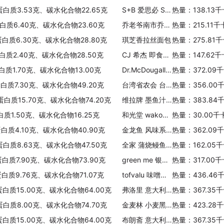
蛋白质3.53克、碳水化合物22.65克
S+B 爱思必 S+B 五目什锦饭
热量：138.13
蛋白质6.40克、碳水化合物23.60克
乔老爷南市乔家栅猪肉汤圆
热量：215.11
蛋白质6.30克、碳水化合物28.80克
琪芝香拉丝面包
热量：275.81
蛋白质2.40克、碳水化合物28.50克
CJ 希杰 即食五谷饭
热量：147.62
白质1.70克、碳水化合物13.00克
Dr.McDougall's Dr. McDougall's水果杂粮即食麦片
热量：372.09
蛋白质7.30克、碳水化合物49.20克
台湾省农会 台湾农会金粽
热量：356.00
蛋白质15.70克、碳水化合物74.20克
维拉牌 墨鱼汁意面
热量：383.84
白质1.50克、碳水化合物16.25克
和光堂 wakodo 鱼仔海带煮乌冬
热量：30.00千
蛋白质4.10克、碳水化合物40.90克
金龙鱼 风味系列老北京鸡蛋麦芯挂面
热量：362.09
蛋白质8.63克、碳水化合物47.50克
全家 蒲烧鳗鱼饭卷
热量：162.05
蛋白质7.90克、碳水化合物73.90克
green me 银川 有机糙米粉 无糖
热量：317.00
蛋白质9.76克、碳水化合物71.07克
tofvalu 味噌方便面
热量：436.46
蛋白质15.00克、碳水化合物64.00克
弗洛里 意大利面(螺旋形)
热量：367.35
蛋白质8.00克、碳水化合物74.70克
金麦林 小麦黑巧克力麦片
热量：423.28
蛋白质15.00克、碳水化合物64.00克
布朗斋 意大利面(鸟窝形2mm)
热量：367.35