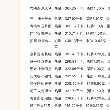
布朗斋 意大利面(长条形)
热量：367.35千卡、脂肪4.60克、
芸生 玉米早餐
热量：387.19千卡、脂肪6.10克、
寿桃牌 玉带面
热量：368.07千卡、脂肪1.10克、蛋
红宝石 咖喱三角面包
热量：310.71千卡、脂肪14.50克、
芗园 燕麦糙米纤维饮
热量：408.13千卡、脂肪10.63克、
克
金芗园 有机红薏仁燕麦
热量：392.40千卡、脂肪9.20克、
好手势 迷你豆沙包
热量：286.81千卡、脂肪1.30克、
思念 中华面点卡通刺猬包(奶黄馅)
热量：322.66千卡、脂肪4.00克、
沈大成 小馄饨(鲜肉地力)
热量：242.59千卡、脂肪5.30克、
湾仔码头 香菇素菜大包
热量：208.40千卡、脂肪6.80克、
霸王 花河源米粉
热量：332.72千卡、脂肪0.60克、
美丽家 奶油红豆面包
热量：238.05千卡、脂肪4.20克、
埃可托天然多彩蔬菜面
热量：116.20千卡、脂肪0.12克、蛋