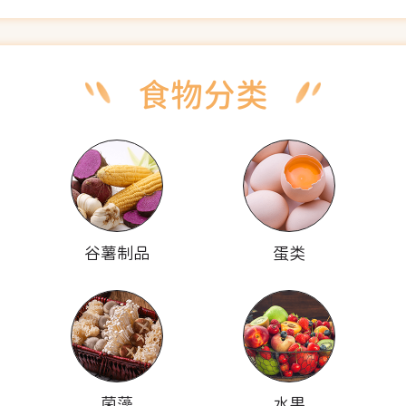
谷薯制品
蛋类
菌藻
水果