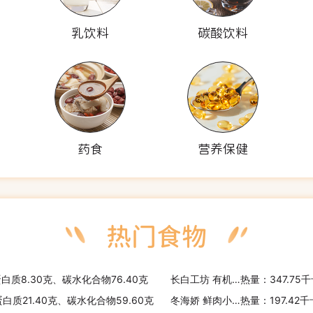
乳饮料
碳酸饮料
药食
营养保健
蛋白质8.30克、碳水化合物76.40克
长白工坊 有机玉米碴
热量：347.75
蛋白质21.40克、碳水化合物59.60克
冬海娇 鲜肉小笼包
热量：197.42