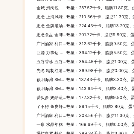
金城 滑肉包
热量：287.52千卡、脂肪11.80克
思念 上海风味大馅馄饨(菜肉)
热量：210.56千卡、脂肪11.30克
思念 金牌灌汤水饺(猪肉香菇)
热量：224.43千卡、脂肪13.20克
思念食品 金牌灌汤水饺(三鲜)
热量：201.72千卡、脂肪9.80克、
广州酒家 利口福 花生汤圆
热量：312.62千卡、脂肪9.50克、
巨源 万事达 红枣莲子营养麦片
热量：394.12千卡、脂肪5.50克、
五谷香珍 五谷香珍米(大米+高梁+荞麦)
热量：354.45千卡、脂肪1.00克、
先冬 精制红薯粉丝
热量：369.98千卡、脂肪0.00克、
颖明海湾 SMART 意式深海鱼肉水饺(金枪鱼)
热量：137.43千卡、脂肪3.30克、
颖明海湾 SMART 意式深海鱼肉水饺(鱿鱼芹香)
热量：143.64千卡、脂肪3.40克、
爱贝多 奶酪蔬菜千层面
热量：172.32千卡、脂肪9.50克、
了不得 鱼皮虾饺
热量：89.15千卡、脂肪2.80克、蛋
广州酒家 利口福 新西兰奶露包
热量：308.56千卡、脂肪11.30克
一康 水晶年糕
热量：169.69千卡、脂肪0.00克、
塔拉奥罗 特色两头尖手卷意大利通心粉
热量：389.34千卡、脂肪3.60克、