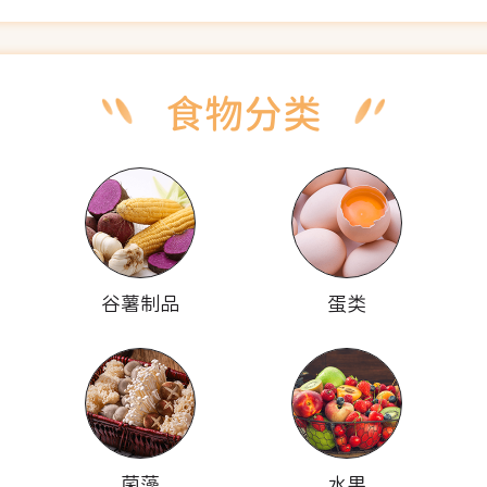
谷薯制品
蛋类
菌藻
水果