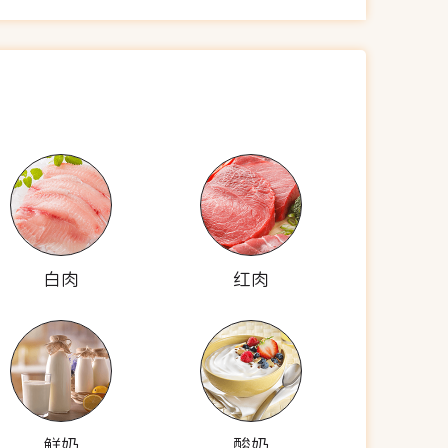
白肉
红肉
鲜奶
酸奶