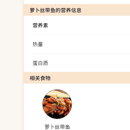
萝卜丝带鱼的营养信息
营养素
热量
蛋白质
相关食物
萝卜丝带鱼