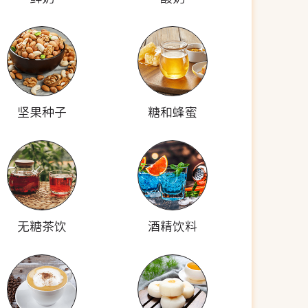
坚果种子
糖和蜂蜜
无糖茶饮
酒精饮料