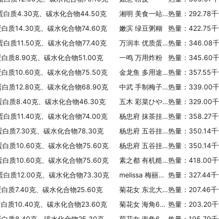
蛋白质4.30克、碳水化合物44.50克
湘明 美食一站面包
热量：292.78
蛋白质14.30克、碳水化合物74.60克
嫩滨 绿豆粥糊
热量：422.75
蛋白质11.50克、碳水化合物77.40克
万润丰 优质蛋糕粉
热量：346.08
蛋白质8.90克、碳水化合物51.00克
一鸣 万用炸粉
热量：345.60
蛋白质10.60克、碳水化合物75.50克
金龙鱼 多用途麦芯粉
热量：357.55
蛋白质12.80克、碳水化合物68.90克
中武 手制梅子素面
热量：339.00
蛋白质8.40克、碳水化合物46.30克
五木 彩菜ひやむぎ
热量：329.00
蛋白质11.40克、碳水化合物74.00克
杨忠府 抹茶挂面
热量：358.27
蛋白质7.30克、碳水化合物78.30克
杨忠府 五谷挂面(细丝)
热量：350.14
蛋白质10.60克、碳水化合物75.60克
杨忠府 五谷挂面(中宽)
热量：350.14
蛋白质10.60克、碳水化合物75.60克
素之都 有机糙米粉
热量：418.00
蛋白质12.00克、碳水化合物73.30克
melissa 梅丽莎 梅丽莎 全麦意大利面(幼身直条型)
热量：327.44
蛋白质7.40克、碳水化合物25.60克
菊花女 东北大馅饺(猪肉香菇)
热量：207.46
蛋白质10.40克、碳水化合物23.60克
菊花女 海角6号 手工海鲜饺(鲅鱼)
热量：203.20
蛋白质8.40克、碳水化合物25.30克
菊花女 海角6号手工海鲜饺(海三鲜)
热量：195.79