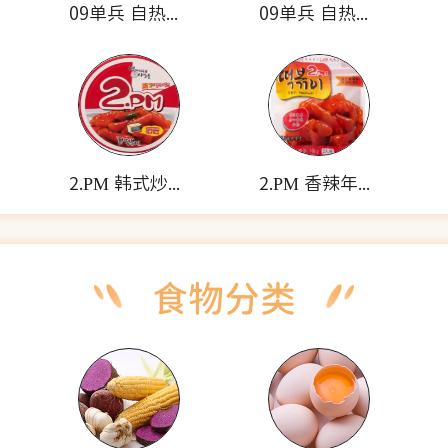
09单兵 自热米饭套餐(耐贮烤饼)
09单兵 自热米饭套餐(牛肉蛋卷)
2.PM 韩式炒年糕(碗装)
2.PM 香辣年糕(袋装)