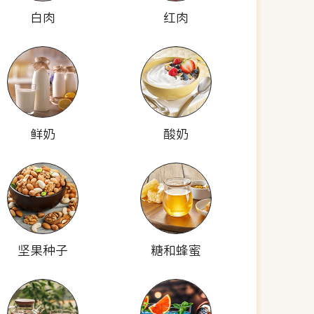
白肉
红肉
鲜奶
酸奶
坚果种子
糖和蜂蜜