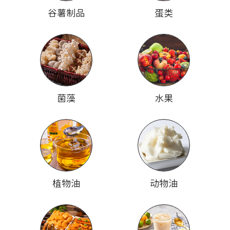
谷薯制品
蛋类
菌藻
水果
植物油
动物油