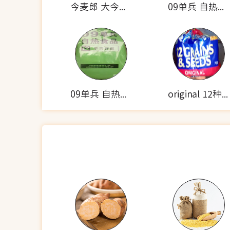
今麦郎 大今野拉面 香辣牛肉面
09单兵 自热米饭套餐(酱牛肉)
09单兵 自热食品(羊肉拌面)
original 12种谷物种子的面包