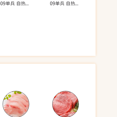
09单兵 自热米饭套餐(牛肉香肠)
09单兵 自热食品(雪菜肉丁炒饭)