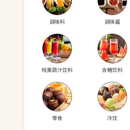
调味料
调味酱
纯果蔬汁饮料
含糖饮料
零食
冷饮