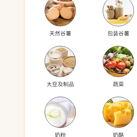
天然谷薯
包装谷薯
大豆及制品
蔬菜
奶粉
奶酪