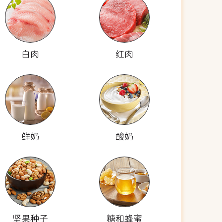
白肉
红肉
鲜奶
酸奶
坚果种子
糖和蜂蜜