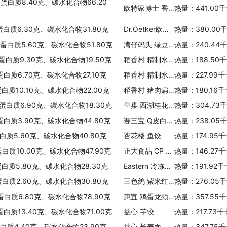
、蛋白质8.40克、碳水化合物66.20
欧特家博士 香脆杏仁燕麦片
热量：441.00
蛋白质6.30克、碳水化合物31.80克
Dr.Oetker欧特家博士 Dr.Oetker 全料大理石花纹蛋糕粉
热量：380.00
、蛋白质5.60克、碳水化合物51.80克
湾仔码头 绿豆百合汤圆
热量：240.44
、蛋白质9.30克、碳水化合物19.50克
稻香村 精制水饺(羊肉白菜馅)
热量：188.50
蛋白质6.70克、碳水化合物27.10克
稻香村 精制水饺(猪肉野菜馅)
热量：227.99
蛋白质10.10克、碳水化合物22.00克
稻香村 猪肉扁豆馅水饺
热量：180.16
、蛋白质6.90克、碳水化合物18.30克
皇巢 西湖桂花莲子藕粉
热量：304.73
蛋白质3.90克、碳水化合物44.80克
赛三宝 Q皮白金饺(韭菜猪肉馅)
热量：238.05
蛋白质5.60克、碳水化合物40.80克
杏花楼 鱼饺
热量：174.95
蛋白质10.00克、碳水化合物47.90克
正大食品 CP 韩式鲜虾饺子
热量：146.27
蛋白质5.80克、碳水化合物28.30克
Eastern 冷冻椰奶榴莲糯米饭(碗装)
热量：191.92
蛋白质2.60克、碳水化合物30.80克
三色鸽 紫米红豆吐司
热量：276.05
蛋白质6.80克、碳水化合物78.90克
惠宜 鸡蛋龙须挂面
热量：357.55
蛋白质13.40克、碳水化合物71.00克
益心 芋饺
热量：217.73
蛋白质4.40克、碳水化合物23.90克
益心 长寿面
热量：347.75