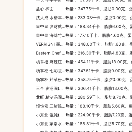
益心 榨面
热量：347.75千卡、脂肪0.00克、
沈大成 水磨年糕
热量：233.03千卡、脂肪0.00克、
皇中皇 发财就手粽
热量：188.34千卡、脂肪6.00克、
皇中皇 海味竹筒粽
热量：177.10千卡、脂肪4.60克、
VERRIGNI 墨鱼汁意大利面
热量：348.00千卡、脂肪1.60克、
Eastern Chef 椰奶榴莲糯米饭(盒装)
热量：216.30千卡、脂肪4.80克、
杨掌柜 麻辣江湖粉+面(诱惑酸辣味)
热量：454.11千卡、脂肪18.00克
杨掌柜 七彩蔬菜粉蕨根粉丝
热量：347.51千卡、脂肪0.00克、
杨掌柜 芹菜粉丝
热量：358.75千卡、脂肪0.00克、
三全 凌汤圆(浓香花生)
热量：306.41千卡、脂肪13.00克
龙旺 精制汤圆(花生)
热量：280.59千卡、脂肪8.70克、
馄饨侯 三鲜馄饨
热量：188.10千卡、脂肪5.60克、
小东北 馄饨(菜肉馅)
热量：224.90千卡、脂肪7.20克、
小东北 家常水饺(猪肉白菜)
热量：188.81千卡、脂肪5.70克、