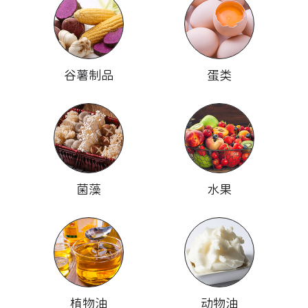
谷薯制品
蛋类
菌藻
水果
植物油
动物油