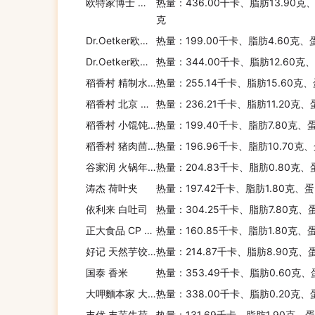
欧特家博士 香脆巧克力燕麦片
热量：436.00千卡、脂肪13.90克
克
Dr.Oetker欧特家博士 Dr.Oetker 葡萄干煎饼料粉
热量：199.00千卡、脂肪4.60克、
Dr.Oetker欧特家博士 Dr.Oetker 全料柠檬蛋糕粉
热量：344.00千卡、脂肪12.60克
稻香村 精制水饺(虾仁三鲜馅)
热量：255.14千卡、脂肪15.60克
稻香村 北京 精制水饺(猪肉香菇馅)
热量：236.21千卡、脂肪11.20克、
稻香村 小馄饨(鸡肉香菇馅)
热量：199.40千卡、脂肪7.80克、
稻香村 猪肉茴香馅水饺
热量：196.96千卡、脂肪10.70克
谷家润 火锅年糕
热量：204.83千卡、脂肪0.80克、
涛杰 荷叶夹
热量：197.42千卡、脂肪1.80克、
依利来 白吐司
热量：304.25千卡、脂肪7.80克、
正大食品 CP 韩式鲜菜饺子
热量：160.85千卡、脂肪1.80克、
好记 天然芋饺(菜肉)
热量：214.87千卡、脂肪8.90克、
国泰 香米
热量：353.49千卡、脂肪0.60克、
大呷麵本家 大甲糙米面
热量：338.00千卡、脂肪0.20克、
丰优 丰芋牛荷
热量：131.69千卡、脂肪1.90克、