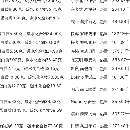
蛋白质7.80克、碳水化合物53.60克
小东北 小小饺(猪肉馅)
热量：203.87
蛋白质6.30克、碳水化合物55.70克
兴客坊 寿桃包
热量：264.10
、蛋白质8.90克、碳水化合物54.80
统一 酱拌面之贵州豆豉风味
热量：496.89
蛋白质5.80克、碳水化合物34.00克
快客 双味鸡排饭
热量：182.12
蛋白质7.30克、碳水化合物20.80克
快客 蟹柳鱼籽军舰卷
热量：161.09
蛋白质5.50克、碳水化合物24.90克
寿桃 台式刀削面
热量：375.71
蛋白质7.90克、碳水化合物36.40克
陈克明 荞麦风味挂面
热量：353.97
白质2.75克、碳水化合物39.15克
新良 面包粉
热量：349.04
蛋白质10.00克、碳水化合物70.00克
Dolmio 番茄辣酱意大利面
热量：101.00
蛋白质12.00克、碳水化合物18.60
明治 南瓜味蛋糕粉
热量：221.88
蛋白质5.63克、碳水化合物34.38克
Nippn 小麦粉
热量：350.00
蛋白质13.15克、碳水化合物59.59
凄面 酸辣汤面
热量：307.27
蛋白质6.30克、碳水化合物72.80克
日清 兵卫年糕乌冬面
热量：372.48