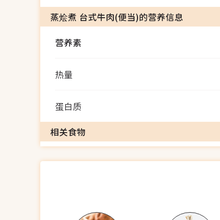
蒸烩煮 台式牛肉(便当)的营养信息
营养素
热量
蛋白质
相关食物