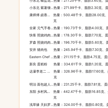
小东北 椒盐花卷
热量：277.25千卡、脂肪3.60克、
小东北 紫薯馒头
热量：271.99千卡、脂肪2.30克、
康师傅 卤香牛肉面飘香拌面
热量：500.48千卡、脂肪28.00克
克
全家 元气手卷之酱烧鸡肉
热量：190.73千卡、脂肪4.00克、
快客 照烧鸡肉盖浇饭
热量：178.30千卡、脂肪7.70克、
罗森 照烧鸡肉饭
热量：196.70千卡、脂肪5.60克、
安井 猪肉包
热量：245.94千卡、脂肪7.30克、
Eastern Chef 椰奶芒果糯米饭
热量：211.15千卡、脂肪4.75克、蛋
新良 蛋糕粉
热量：334.61千卡、脂肪1.20克、
达濠李老二 虾饺
热量：326.96千卡、脂肪17.60克、
克
明治 面包超人原味蛋糕粉
热量：231.25千卡、脂肪7.81克、
东阳 乡村风味朴蕈泥荞麦面
热量：442.47千卡、脂肪16.85克、
克
浅草缘 天妇罗炸鸡粉(辛辣味)
热量：324.00千卡、脂肪0.80克、