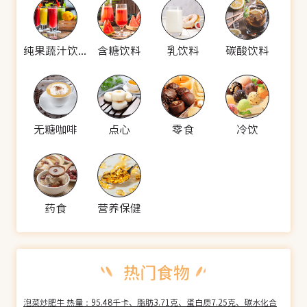
纯果蔬汁饮料
含糖饮料
乳饮料
碳酸饮料
无糖咖啡
点心
零食
冷饮
药食
营养保健
泡菜炒肥牛 热量：95.48千卡、脂肪3.71克、蛋白质7.25克、碳水化合