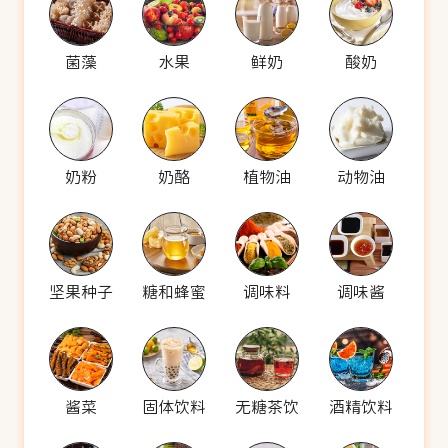
菌藻
水果
鲜奶
酸奶
奶粉
奶酪
植物油
动物油
坚果种子
糖和蜂蜜
调味料
调味酱
酱菜
固体饮料
无糖茶饮
酒精饮料