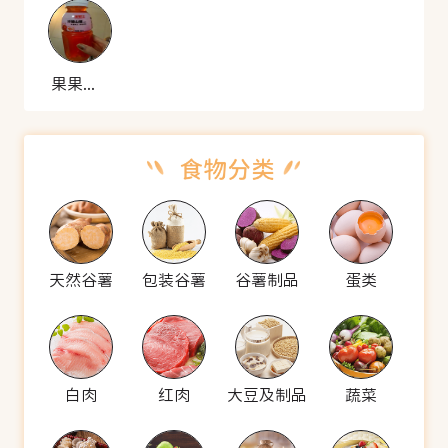
果果红 冰糖山楂饮料
天然谷薯
包装谷薯
谷薯制品
蛋类
白肉
红肉
大豆及制品
蔬菜