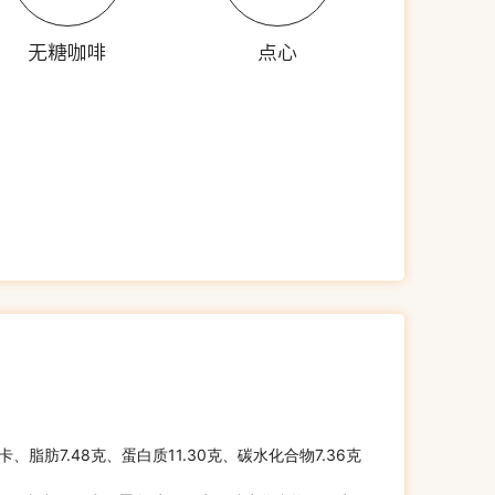
无糖咖啡
点心
千卡、脂肪7.48克、蛋白质11.30克、碳水化合物7.36克