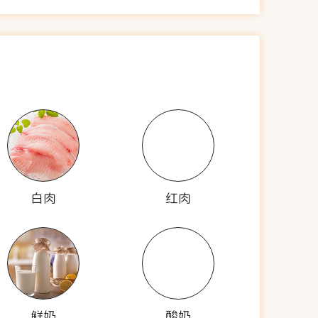
白肉
红肉
鲜奶
酸奶