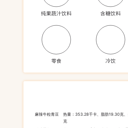
纯果蔬汁饮料
含糖饮料
零食
冷饮
麻辣牛粒青豆
热量：353.28千卡、脂肪19.30克、
克