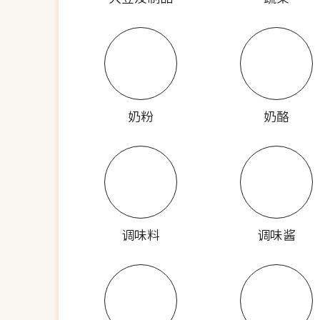
奶粉
奶酪
调味料
调味酱