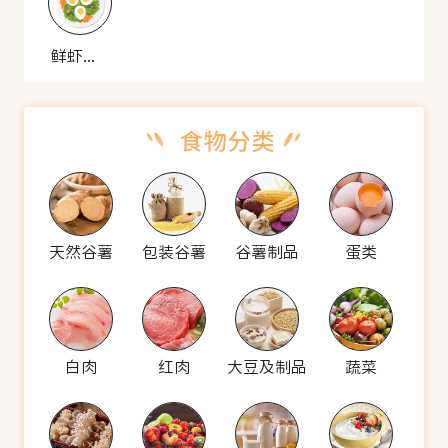
鲜虾锅贴
天然谷薯
包装谷薯
谷薯制品
蛋类
白肉
红肉
大豆及制品
蔬菜