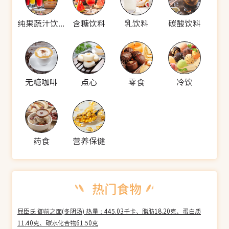
纯果蔬汁饮料
含糖饮料
乳饮料
碳酸饮料
无糖咖啡
点心
零食
冷饮
药食
营养保健
屈臣氏 御前之面(冬阴汤) 热量：445.03千卡、脂肪18.20克、蛋白质
11.40克、碳水化合物61.50克