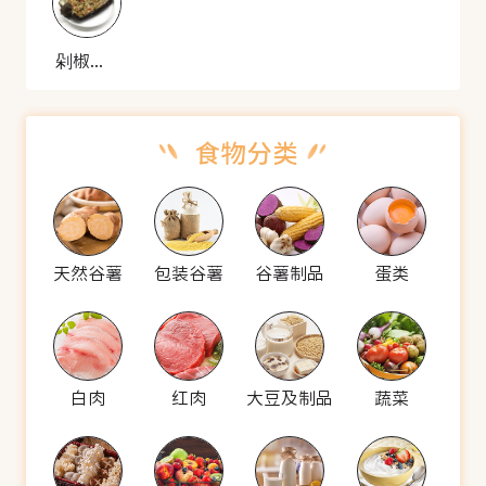
剁椒茄子
天然谷薯
包装谷薯
谷薯制品
蛋类
白肉
红肉
大豆及制品
蔬菜