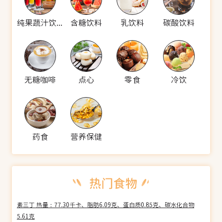
纯果蔬汁饮料
含糖饮料
乳饮料
碳酸饮料
无糖咖啡
点心
零食
冷饮
药食
营养保健
素三丁 热量：77.30千卡、脂肪6.09克、蛋白质0.85克、碳水化合物
5.61克