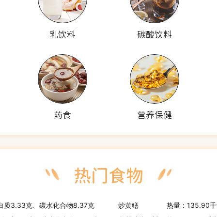
乳饮料
碳酸饮料
药食
营养保健
白质3.33克、碳水化合物8.37克
炒黄鳝
热量：135.90