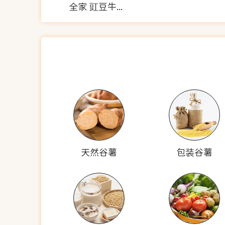
全家 豇豆牛肉茄子肉酱双拼饭
天然谷薯
包装谷薯