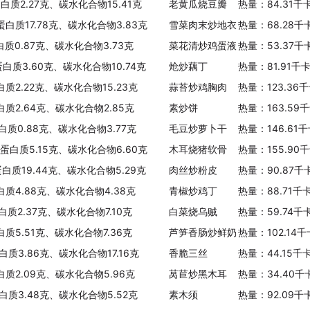
蛋白质2.27克、碳水化合物15.41克
老黄瓜烧豆瓣
热量：84.31千
蛋白质17.78克、碳水化合物3.83克
雪菜肉末炒地衣
热量：68.28千
白质0.87克、碳水化合物3.73克
菜花清炒鸡蛋液
热量：53.37千
蛋白质3.60克、碳水化合物10.74克
炝炒藕丁
热量：81.91千
白质2.22克、碳水化合物15.23克
蒜苔炒鸡胸肉
热量：123.36
白质2.64克、碳水化合物2.85克
素炒饼
热量：163.59
白质0.88克、碳水化合物3.77克
毛豆炒萝卜干
热量：146.61
、蛋白质5.15克、碳水化合物6.60克
木耳烧猪软骨
热量：155.90
蛋白质19.44克、碳水化合物5.29克
肉丝炒粉皮
热量：90.87千
白质4.88克、碳水化合物4.38克
青椒炒鸡丁
热量：88.71千
白质2.37克、碳水化合物7.10克
白菜烧乌贼
热量：59.74千
白质5.51克、碳水化合物7.36克
芦笋香肠炒鲜奶
热量：102.14
白质3.86克、碳水化合物17.16克
香脆三丝
热量：44.15千
白质2.09克、碳水化合物5.96克
莴苣炒黑木耳
热量：34.40千
白质3.48克、碳水化合物5.52克
素木须
热量：92.09千