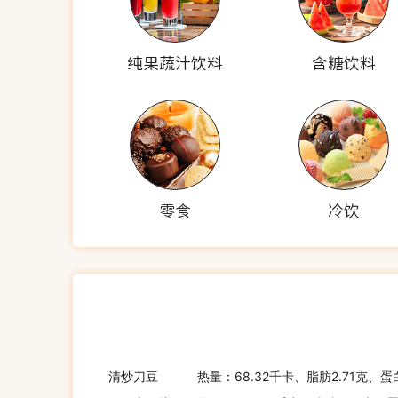
纯果蔬汁饮料
含糖饮料
零食
冷饮
清炒刀豆
热量：68.32千卡、脂肪2.71克、蛋