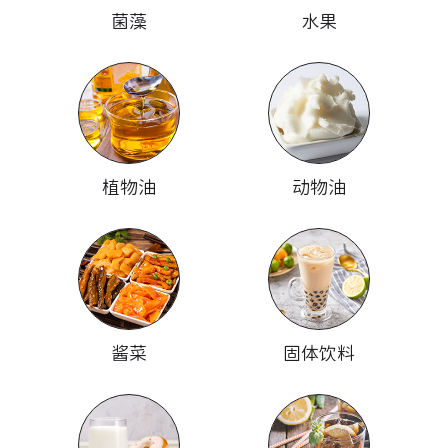
菌藻
水果
植物油
动物油
酱菜
固体饮料