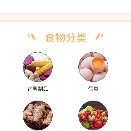
谷薯制品
蛋类