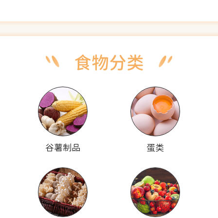
谷薯制品
蛋类