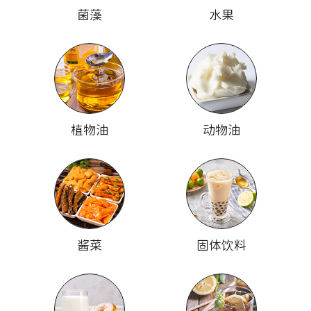
菌藻
水果
植物油
动物油
酱菜
固体饮料