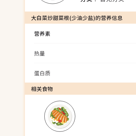
大白菜炒甜菜根(少油少盐)的营养信息
营养素
热量
蛋白质
相关食物