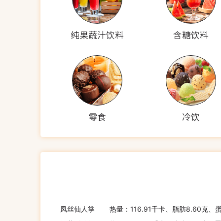
纯果蔬汁饮料
含糖饮料
零食
冷饮
凤丝仙人掌
热量：116.91千卡、脂肪8.60克、