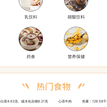
乳饮料
碳酸饮料
药食
营养保健
蛋白质4.63克、碳水化合物6.21克
心语牛肉
热量：129.59