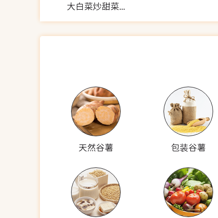
大白菜炒甜菜根(少油少盐)
天然谷薯
包装谷薯