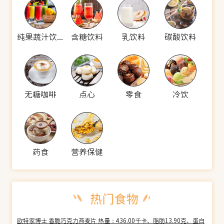
纯果蔬汁饮料
含糖饮料
乳饮料
碳酸饮料
无糖咖啡
点心
零食
冷饮
药食
营养保健
欧特家博士 香脆巧克力燕麦片 热量：436.00千卡、脂肪13.90克、蛋白