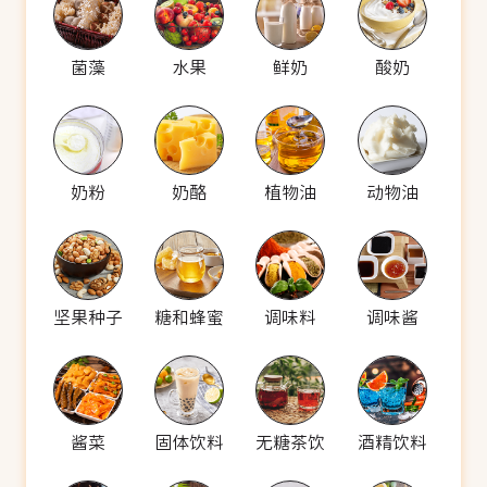
菌藻
水果
鲜奶
酸奶
奶粉
奶酪
植物油
动物油
坚果种子
糖和蜂蜜
调味料
调味酱
酱菜
固体饮料
无糖茶饮
酒精饮料