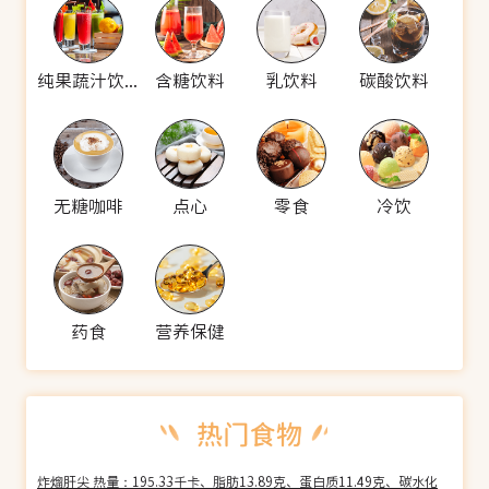
纯果蔬汁饮料
含糖饮料
乳饮料
碳酸饮料
无糖咖啡
点心
零食
冷饮
药食
营养保健
炸熘肝尖 热量：195.33千卡、脂肪13.89克、蛋白质11.49克、碳水化