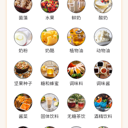
菌藻
水果
鲜奶
酸奶
奶粉
奶酪
植物油
动物油
坚果种子
糖和蜂蜜
调味料
调味酱
酱菜
固体饮料
无糖茶饮
酒精饮料