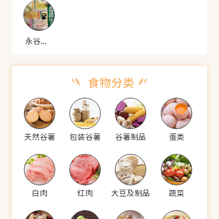
永谷园 海胆螃蟹玉米浓汤
天然谷薯
包装谷薯
谷薯制品
蛋类
白肉
红肉
大豆及制品
蔬菜