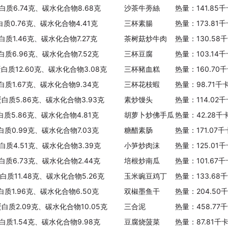
白质6.74克、碳水化合物8.68克
沙茶牛蒡絲
热量：141.85
白质0.76克、碳水化合物4.41克
三杯素腸
热量：173.81
白质1.46克、碳水化合物7.27克
茶树菇炒牛肉
热量：130.58
白质6.96克、碳水化合物7.52克
三杯豆腐
热量：103.14
蛋白质12.60克、碳水化合物3.08克
三杯豬血糕
热量：160.70
白质1.67克、碳水化合物9.34克
三杯花枝蝦
热量：98.71千
、蛋白质5.86克、碳水化合物3.93克
素炒馒头
热量：114.02
白质5.86克、碳水化合物4.81克
胡萝卜炒佛手瓜
热量：42.28千
白质0.99克、碳水化合物7.03克
糖醋素肠
热量：171.07
白质4.51克、碳水化合物3.39克
小笋炒肉沫
热量：125.01
白质6.73克、碳水化合物2.44克
培根炒南瓜
热量：101.67
蛋白质11.48克、碳水化合物5.26克
玉米豌豆鸡丁
热量：133.68
白质1.96克、碳水化合物6.50克
双椒墨鱼干
热量：204.50
蛋白质2.09克、碳水化合物10.05克
三合泥
热量：458.77
白质1.54克、碳水化合物9.98克
豆腐烧菠菜
热量：87.81千