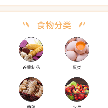
谷薯制品
蛋类
菌藻
水果