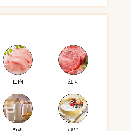
白肉
红肉
鲜奶
酸奶