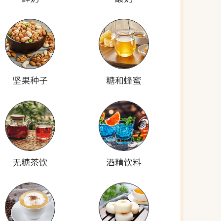
坚果种子
糖和蜂蜜
无糖茶饮
酒精饮料