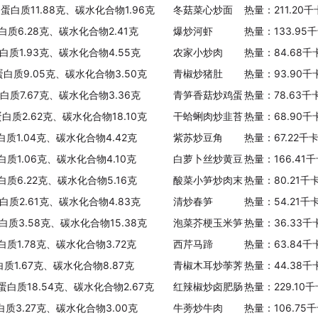
、蛋白质11.88克、碳水化合物1.96克
冬菇菜心炒面
热量：211.20
白质6.28克、碳水化合物2.41克
爆炒河虾
热量：133.95
白质1.93克、碳水化合物4.55克
农家小炒肉
热量：84.68千
蛋白质9.05克、碳水化合物3.50克
青椒炒猪肚
热量：93.90千
蛋白质7.67克、碳水化合物3.36克
青笋香菇炒鸡蛋
热量：78.63千
蛋白质2.62克、碳水化合物18.10克
干蛤蜊肉炒韭苔
热量：68.90千
白质1.04克、碳水化合物4.42克
紫苏炒豆角
热量：67.22千
白质1.06克、碳水化合物4.10克
白萝卜丝炒黄豆
热量：166.41
白质6.22克、碳水化合物5.16克
酸菜小笋炒肉末
热量：80.21千
白质2.61克、碳水化合物4.83克
清炒春笋
热量：54.21千
白质3.58克、碳水化合物15.38克
泡菜芥梗玉米笋
热量：36.33千
白质1.78克、碳水化合物3.72克
西芹马蹄
热量：63.84千
白质1.67克、碳水化合物8.87克
青椒木耳炒荸荠
热量：44.38千
、蛋白质18.54克、碳水化合物2.67克
红辣椒炒卤肥肠
热量：229.10
白质3.27克、碳水化合物3.00克
牛蒡炒牛肉
热量：106.75