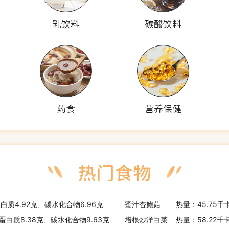
乳饮料
碳酸饮料
药食
营养保健
蛋白质4.92克、碳水化合物6.96克
蜜汁杏鲍菇
热量：45.75千
、蛋白质8.38克、碳水化合物9.63克
培根炒洋白菜
热量：58.22千