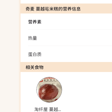
奇麦 蔓越莓米糕的营养信息
营养素
热量
蛋白质
相关食物
淘纤屋 蔓越莓干