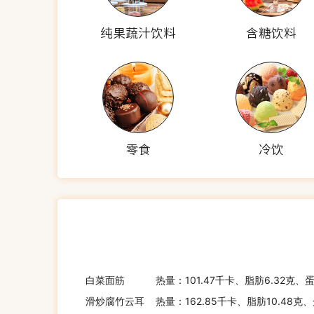
纯果蔬汁饮料
含糖饮料
零食
冷饮
白菜面筋
热量：101.47千卡、脂肪6.32克、
滑炒腐竹云耳
热量：162.85千卡、脂肪10.48克