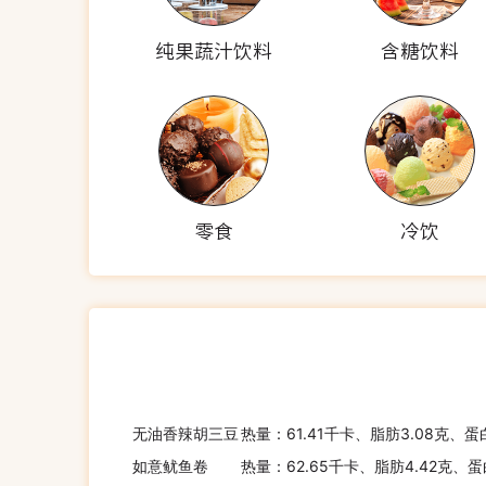
纯果蔬汁饮料
含糖饮料
零食
冷饮
无油香辣胡三豆
热量：61.41千卡、脂肪3.08克、蛋
如意鱿鱼卷
热量：62.65千卡、脂肪4.42克、蛋