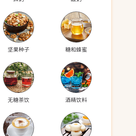
坚果种子
糖和蜂蜜
无糖茶饮
酒精饮料