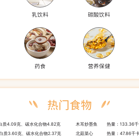
乳饮料
碳酸饮料
药食
营养保健
白质4.09克、碳水化合物4.82克
木耳炒墨鱼
热量：133.36
白质3.60克、碳水化合物2.37克
北菇菜心
热量：47.86千