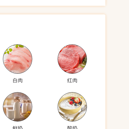
白肉
红肉
鲜奶
酸奶