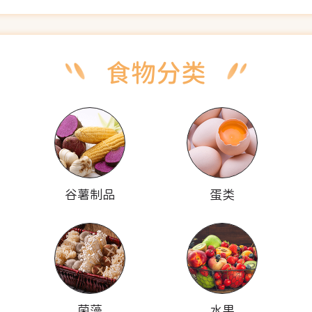
谷薯制品
蛋类
菌藻
水果