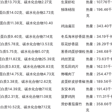
蛋白质13.70克、碳水化合物2.27克
生菜虾松
热量：107.76
独珠鳝段
热量：196.46
、蛋白质14.02克、碳水化合物2.73克
克
蛋白质11.38克、碳水化合物10.40
鸡油扁豆
热量：343.40
、蛋白质9.40克、碳水化合物7.14克
冬瓜海米炒香菇
热量：34.19千
蛋白质5.78克、碳水化合物13.53克
双花炒香菇
热量：28.29千
白质5.75克、碳水化合物5.07克
葱香鸡蛋炒馒粒
热量：246.68
蛋白质11.82克、碳水化合物25.39克
鸡丝苤蓝
热量：73.63千
蛋白质3.83克、碳水化合物26.83克
苦瓜田鸡片
热量：162.51
、蛋白质14.75克、碳水化合物4.73克
馋嘴肉丁
热量：254.47
蛋白质3.38克、碳水化合物12.62克
皮蛋虾皮炒青椒
热量：189.56
蛋白质14.39克、碳水化合物7.10克
东安本鸡
热量：191.43
蛋白质2.31克、碳水化合物11.08克
菠萝鸡肫
热量：111.31
滑炒番茄腐竹
热量：358.66
白质10.52克、碳水化合物7.12克
克