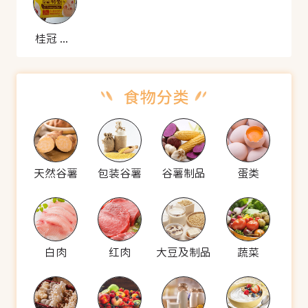
桂冠 香肠卷
天然谷薯
包装谷薯
谷薯制品
蛋类
白肉
红肉
大豆及制品
蔬菜