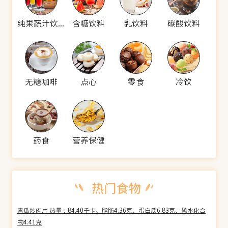
纯果蔬汁饮料
含糖饮料
乳饮料
碳酸饮料
无糖咖啡
点心
零食
冷饮
药食
营养保健
青瓜炒肉片 热量：84.40千卡、脂肪4.36克、蛋白质6.83克、碳水化合
物4.41克