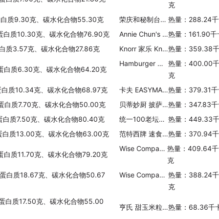
克
蛋白质9.30克、碳水化合物55.30克
荣庆和秘制台湾肉粽
热量：288.24
蛋白质10.30克、碳水化合物76.90克
Annie Chun's Noodle Express 香辣川味
热量：161.90
白质3.57克、碳水化合物27.86克
Knorr 家乐 Knorr Lipton 凯郡菜系列(红豆饭)
热量：359.38
Hamburger Helper Cheeseburger Mac
热量：400.00
蛋白质6.30克、碳水化合物64.20克
克
蛋白质10.34克、碳水化合物68.97克
卡夫 EASYMAC(CHEESYPIZZA)
热量：379.31
、蛋白质7.70克、碳水化合物50.00克
贝蒂妙厨 披萨粉
热量：347.83
蛋白质7.50克、碳水化合物80.40克
统一100老坛泡椒牛肉面
热量：449.33
蛋白质13.00克、碳水化合物63.00克
范特西牌 速食蘑菇直形意大利面
热量：370.94
Wise Company 管状牛肉意大利面
热量：409.64
蛋白质11.70克、碳水化合物79.20克
克
蛋白质18.67克、碳水化合物50.67
Wise Company 日式鸡肉米饭
热量：388.24
克
蛋白质17.50克、碳水化合物55.00
亨氏 甜玉米粒鸡肉烩饭
热量：68.36千