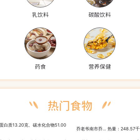
乳饮料
碳酸饮料
药食
营养保健
蛋白质13.20克、碳水化合物51.00
乔老爷南市乔家栅豆沙汤圆
热量：248.57