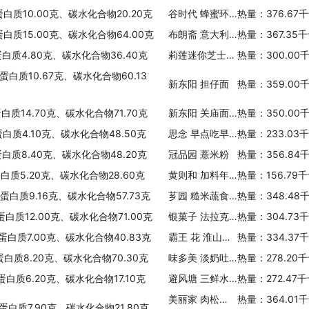
蛋白质10.00克、碳水化合物20.20克
谷时代 蜂蜜环形麦片
热量：376.67
蛋白质15.00克、碳水化合物64.00克
布朗斋 意大利面(鸟窝形5mm)
热量：367.35
蛋白质4.80克、碳水化合物36.40克
莉莲迷你芝士热狗(面包)
热量：300.00
蛋白质10.67克、碳水化合物60.13
新东阳 担仔面
热量：359.00
白质14.70克、碳水化合物71.70克
新东阳 关庙面(细)
热量：350.00
蛋白质4.10克、碳水化合物48.50克
思念 早点吃早点(黑加仑水果包)
热量：233.03
蛋白质8.40克、碳水化合物48.20克
冠品园 薏米粉
热量：356.84
蛋白质5.20克、碳水化合物28.60克
黄则和 加料年糕
热量：156.79
、蛋白质9.16克、碳水化合物57.73克
芗园 糙米蔬食餐(咖哩鸡肉)
热量：348.48
蛋白质12.00克、碳水化合物71.00克
银菓子 法拉克福面包
热量：304.73
、蛋白质7.00克、碳水化合物40.83克
霸王 花 淮山河源米粉
热量：334.37
蛋白质8.20克、碳水化合物70.30克
味多美 淡奶吐司
热量：278.20
蛋白质6.20克、碳水化合物17.10克
避风塘 三鲜水饺
热量：272.47
美丽家 肉松面包
热量：364.01
、蛋白质7.90克、碳水化合物21.80克