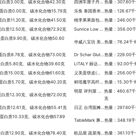
蛋白质3.00克、碳水化合物42.30克
四洲车厘子丹麦风味方包
热量：307.60
、蛋白质0.00克、碳水化合物15.79克
乐鱼 泰国香米饭
热量：126.67
蛋白质11.20克、碳水化合物41.50克
桃李果果面包(甜切片)
热量：246.00
蛋白质12.50克、碳水化合物72.92克
Sunrice Low GI Brown rice
热量：356.00
、蛋白质9.90克、碳水化合物50.60
华威八宝坊 美味王妈妈 雪耳八宝
热量：76.24千
蛋白质8.78克、碳水化合物73.00克
Dr Schar Gluten-free lunch rolls
热量：229.00
蛋白质5.80克、碳水化合物39.60克
LITALY 丽达莉 连奴豆
热量：92.00千
白质15.00克、碳水化合物61.60克
义美蛋饼皮(全麦)
热量：256.00
、蛋白质5.70克、碳水化合物40.20克
鲜瑶魔芋高纤面(番茄牛肉)
热量：15.30千
明星 评判屋 中华拉面
热量：460.67
蛋白质12.30克、碳水化合物72.00克
克
蛋白质12.61克、碳水化合物55.41克
日正 台湾面摊 蚵仔面线
热量：297.60
蛋白质10.33克、碳水化合物57.89
TableMark 豚骨拉面
热量：348.19
蛋白质12.90克、碳水化合物78.40克
欧品屋 蔬菜海鲜饭
热量：361.10