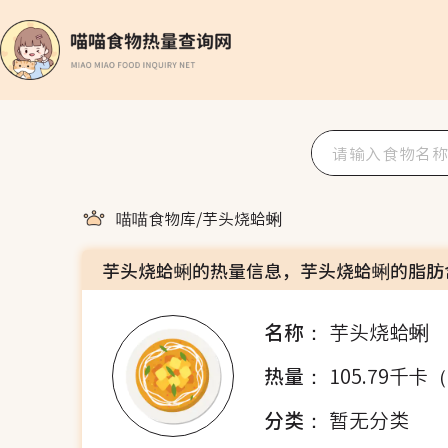
喵喵食物库
/
芋头烧蛤蜊
芋头烧蛤蜊的热量信息，芋头烧蛤蜊的脂肪
名称：
芋头烧蛤蜊
热量：
105.79千卡
分类：
暂无分类