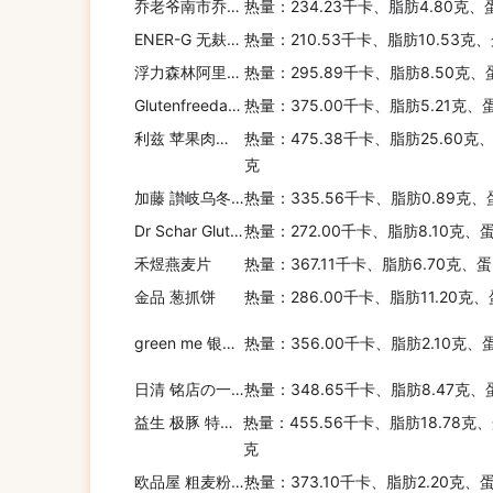
乔老爷南市乔家栅八宝饭
热量：234.23千卡、脂肪4.80克、
ENER-G 无麸质无蛋无奶无糖玉米面包
热量：210.53千卡、脂肪10.53克
浮力森林阿里巴巴吐司面包
热量：295.89千卡、脂肪8.50克、
Glutenfreeda 燕麦杂粮谷物营养早餐燕麦片
热量：375.00千卡、脂肪5.21克、
利兹 苹果肉桂格兰诺拉麦片
热量：475.38千卡、脂肪25.60克
克
加藤 讃岐乌冬面
热量：335.56千卡、脂肪0.89克、
Dr Schar Gluten-free rustic rolls
热量：272.00千卡、脂肪8.10克、
禾煜燕麦片
热量：367.11千卡、脂肪6.70克、蛋
金品 葱抓饼
热量：286.00千卡、脂肪11.20克
green me 银川 有机十谷粉 无糖
热量：356.00千卡、脂肪2.10克、
日清 铭店の一品豚王极浓豚骨汤面
热量：348.65千卡、脂肪8.47克、
益生 极豚 特浓猪骨拉面
热量：455.56千卡、脂肪18.78克、
克
欧品屋 粗麦粉咖喱饭
热量：373.10千卡、脂肪2.20克、