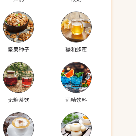
坚果种子
糖和蜂蜜
无糖茶饮
酒精饮料