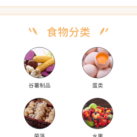
谷薯制品
蛋类
菌藻
水果