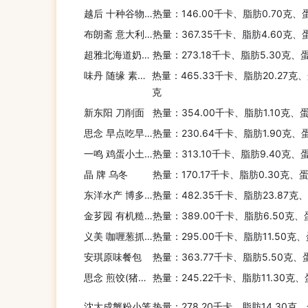
越后 十种谷物杂粮饭
热量：146.00千卡、脂肪0.70克、
布朗斋 意大利面(贝壳形)
热量：367.35千卡、脂肪4.60克、
超雅北海道奶香(面包)
热量：273.18千卡、脂肪5.30克、
味丹 随缘 素藥膳排骨汤面
热量：465.33千卡、脂肪20.27克、
克
新东阳 刀削面
热量：354.00千卡、脂肪1.10克、蛋
思念 早点吃早点(草莓水果包)
热量：230.64千卡、脂肪1.90克、
一鸣 鸡蛋小土司
热量：313.10千卡、脂肪9.40克、
晶 牌 乌冬
热量：170.17千卡、脂肪0.30克、
东洋水产 博多系红生姜拉面
热量：482.35千卡、脂肪23.87克
金芗园 有机糙米燕麦
热量：389.00千卡、脂肪6.50克、
义美 咖喱葱抓饼
热量：295.00千卡、脂肪11.50克
安琪原味餐包
热量：363.77千卡、脂肪5.50克、
思念 煎饺(猪肉白菜)
热量：245.22千卡、脂肪11.30克、
沈大成蟹粉小笼
热量：278.20千卡、脂肪14.30克