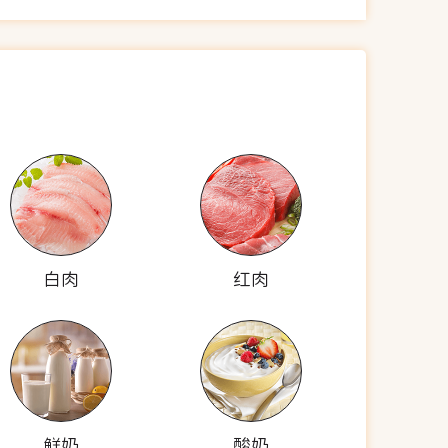
白肉
红肉
鲜奶
酸奶