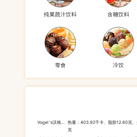
纯果蔬汁饮料
含糖饮料
零食
冷饮
Vogel ‘s沃格尔 VOGEL'S All Good Almond, Cashew + Linseed
热量：403.92千卡、脂肪12.60克、
克