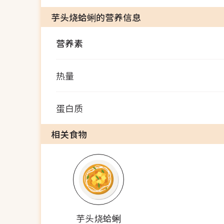
芋头烧蛤蜊的营养信息
营养素
热量
蛋白质
相关食物
芋头烧蛤蜊