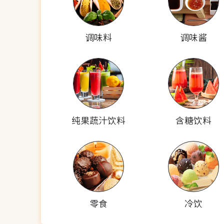
调味料
调味酱
纯果蔬汁饮料
含糖饮料
零食
冷饮