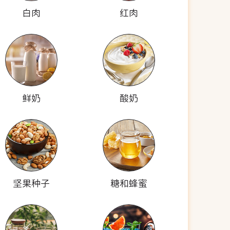
白肉
红肉
鲜奶
酸奶
坚果种子
糖和蜂蜜