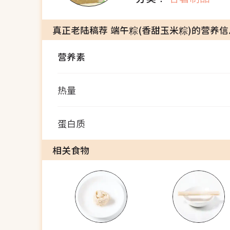
真正老陆稿荐 端午粽(香甜玉米粽)的营养信
营养素
热量
蛋白质
相关食物