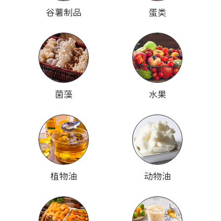
谷薯制品
蛋类
菌藻
水果
植物油
动物油