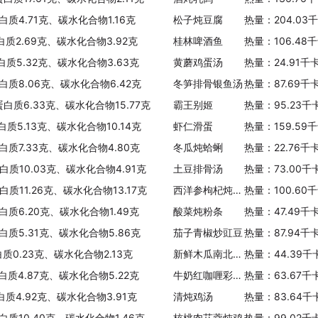
白质4.71克、碳水化合物1.16克
松子炖豆腐
热量：204.03
白质2.69克、碳水化合物3.92克
桂林啤酒鱼
热量：106.48
白质5.32克、碳水化合物3.63克
黄蘑鸡蛋汤
热量：24.91千
白质8.06克、碳水化合物6.42克
冬笋排骨银鱼汤
热量：87.69千
蛋白质6.33克、碳水化合物15.77克
霸王别姬
热量：95.23千
白质5.13克、碳水化合物10.14克
虾仁滑蛋
热量：159.59
白质7.33克、碳水化合物4.80克
冬瓜炖蛤蜊
热量：22.76千
白质10.03克、碳水化合物4.91克
土豆排骨汤
热量：73.00千
白质11.26克、碳水化合物13.17克
西洋参枸杞炖鸽子
热量：100.60
白质6.20克、碳水化合物1.49克
酸菜炖粉条
热量：47.49千
白质5.31克、碳水化合物5.86克
茄子青椒炒豇豆
热量：87.94千
质0.23克、碳水化合物2.13克
新鲜木瓜南北杏炖雪耳
热量：44.39千
白质4.87克、碳水化合物5.22克
牛奶红咖喱彩椒鸡
热量：63.67千
白质4.92克、碳水化合物3.91克
清炖鸡汤
热量：83.64千
白质10.40克、碳水化合物1.46克
核桃肉苁蓉炖鸡
热量：99.02千