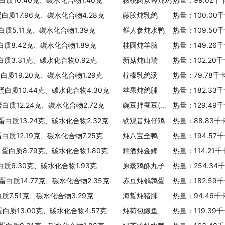
蛋白质17.96克、碳水化合物4.28克
藤胶炖乳鸽
热量：100.00
白质5.11克、碳水化合物1.39克
鲜人参炖水鸭
热量：109.50
白质8.42克、碳水化合物1.89克
桂圆炖羊脑
热量：149.26
白质3.31克、碳水化合物0.92克
新菇炖山瑞
热量：102.20
蛋白质19.20克、碳水化合物1.29克
柠檬乳鸽汤
热量：79.78千
、蛋白质10.44克、碳水化合物4.30克
苹果炖鸽脯
热量：182.33
蛋白质12.24克、碳水化合物2.72克
豌豆拌蚕豆(少油少盐)
热量：129.49
、蛋白质13.24克、碳水化合物2.32克
铁观音炖仔鸡
热量：88.83千
蛋白质12.19克、碳水化合物7.25克
炖八宝全鸭
热量：194.57
、蛋白质8.79克、碳水化合物1.80克
糯酒炖金鲤
热量：114.21
白质6.30克、碳水化合物1.93克
原蒸鸡酥丸子
热量：254.34
、蛋白质14.77克、碳水化合物2.35克
赤豆炖鹌鹑蛋
热量：182.59
白质7.51克、碳水化合物3.29克
海蜇炖猪肺
热量：94.46千
蛋白质13.00克、碳水化合物4.57克
炖荷包鳜鱼
热量：119.39