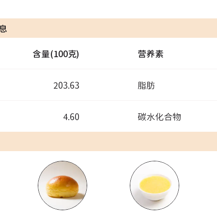
息
含量(100克)
营养素
203.63
脂肪
4.60
碳水化合物