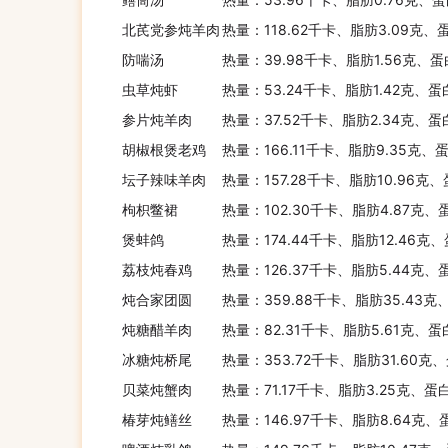
北芪党参炖羊肉
热量：118.62千卡、脂肪3.09克、
防喘汤
热量：39.98千卡、脂肪1.56克、蛋
虫草炖虾
热量：53.24千卡、脂肪1.42克、蛋
参片炖羊肉
热量：37.52千卡、脂肪2.34克、蛋
胡椒根煲老鸡
热量：166.11千卡、脂肪9.35克、
坛子辣味羊肉
热量：157.28千卡、脂肪10.96克
枸枳鳖裙
热量：102.30千卡、脂肪4.87克、
煲蚌鸽
热量：174.44千卡、脂肪12.46克
荔枝炖春鸡
热量：126.37千卡、脂肪5.44克、
炖合家团圆
热量：359.88千卡、脂肪35.43克
炖糖醋羊肉
热量：82.31千卡、脂肪5.61克、蛋
冰糖炖桥尾
热量：353.72千卡、脂肪31.60克
贝菜炖蟹肉
热量：71.17千卡、脂肪3.25克、蛋
椿芽炖鳝丝
热量：146.97千卡、脂肪8.64克、