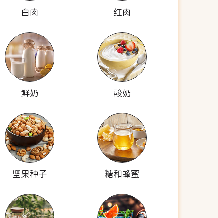
白肉
红肉
鲜奶
酸奶
坚果种子
糖和蜂蜜