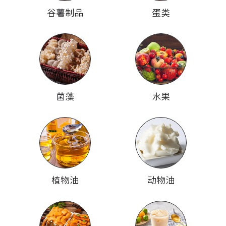
谷薯制品
蛋类
菌藻
水果
植物油
动物油