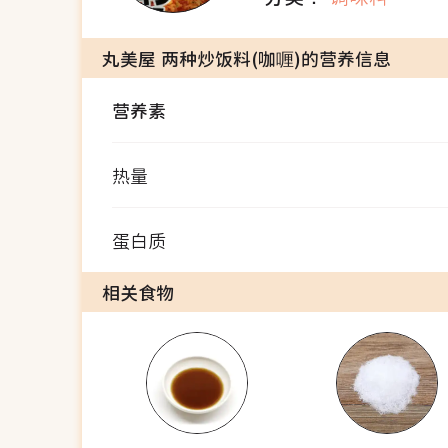
丸美屋 两种炒饭料(咖喱)的营养信息
营养素
热量
蛋白质
相关食物