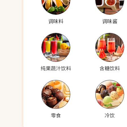
调味料
调味酱
纯果蔬汁饮料
含糖饮料
零食
冷饮