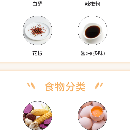
白醋
辣椒粉
花椒
酱油(多味)