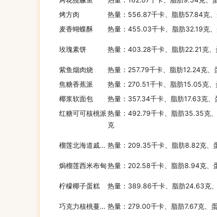
烤方肉
热量：556.87千卡、脂肪57.84克
麦香蝴蝶酥
热量：455.03千卡、脂肪32.19克
玫瑰素饼
热量：403.28千卡、脂肪22.21克
紫鱼烟肉烧
热量：257.79千卡、脂肪12.24克、
焦糖香蕉派
热量：270.51千卡、脂肪15.05克
椰浆软面包
热量：357.34千卡、脂肪17.63克
红糖可可核桃派
热量：492.79千卡、脂肪35.35克
克
榴莲北海道戚风杯
热量：209.35千卡、脂肪8.82克、
焗榴莲西米布甸
热量：202.58千卡、脂肪8.94克、
柠檬椰子蛋糕
热量：389.86千卡、脂肪24.63克
巧克力核桃蔓越莓面包
热量：279.00千卡、脂肪7.67克、