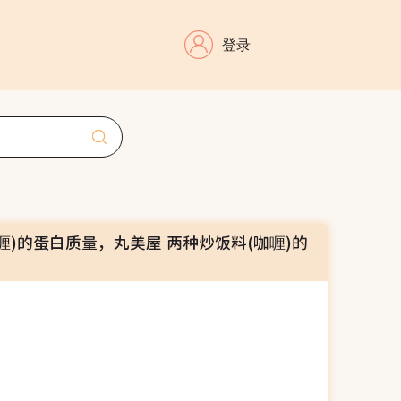
登录
喱)的蛋白质量，丸美屋 两种炒饭料(咖喱)的