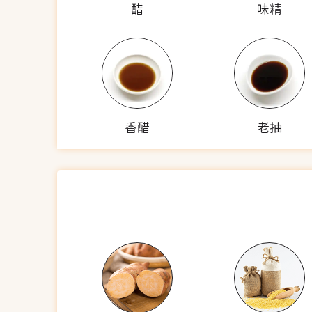
醋
味精
香醋
老抽