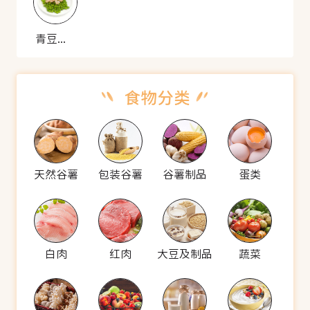
青豆拌虾仁
天然谷薯
包装谷薯
谷薯制品
蛋类
白肉
红肉
大豆及制品
蔬菜