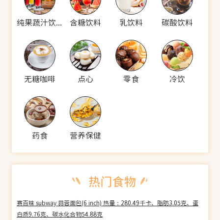
纯果蔬汁饮料
含糖饮料
乳饮料
碳酸饮料
无糖咖啡
点心
零食
冷饮
药食
营养保健
赛百味 subway 蒜蓉面包(6 inch) 热量：280.49千卡、脂肪3.05克、蛋
白质9.76克、碳水化合物54.88克