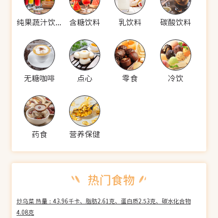
纯果蔬汁饮料
含糖饮料
乳饮料
碳酸饮料
无糖咖啡
点心
零食
冷饮
药食
营养保健
炒乌菜 热量：43.96千卡、脂肪2.61克、蛋白质2.53克、碳水化合物
4.08克