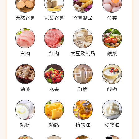
天然谷薯
包装谷薯
谷薯制品
蛋类
白肉
红肉
大豆及制品
蔬菜
菌藻
水果
鲜奶
酸奶
奶粉
奶酪
植物油
动物油