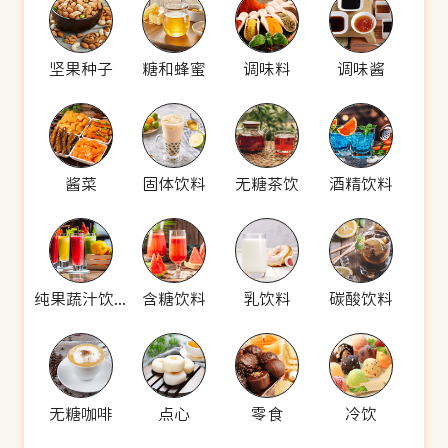
坚果种子
糖和蜂蜜
调味料
调味酱
酱菜
固体饮料
无糖茶饮
酒精饮料
纯果蔬汁饮料
含糖饮料
乳饮料
碳酸饮料
无糖咖啡
点心
零食
冷饮