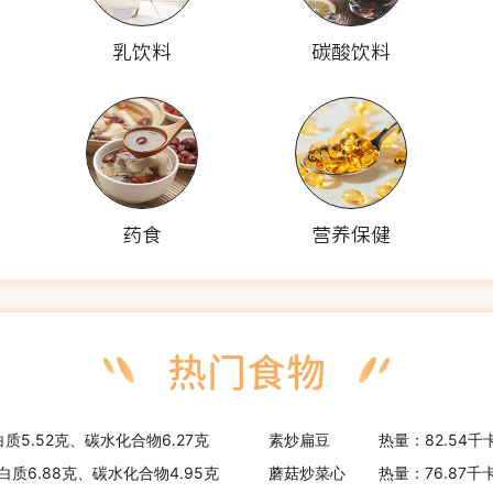
乳饮料
碳酸饮料
药食
营养保健
白质5.52克、碳水化合物6.27克
素炒扁豆
热量：82.54千
白质6.88克、碳水化合物4.95克
蘑菇炒菜心
热量：76.87千