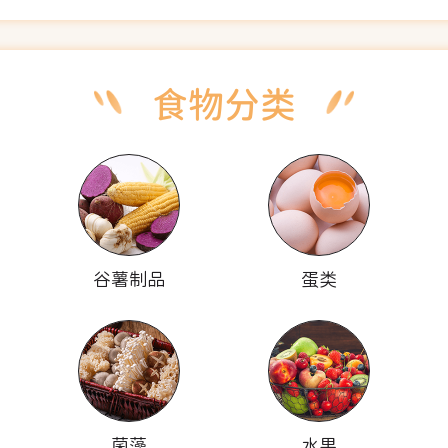
谷薯制品
蛋类
菌藻
水果