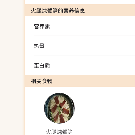
火腿炖鞭笋的营养信息
营养素
热量
蛋白质
相关食物
火腿炖鞭笋