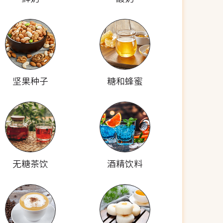
坚果种子
糖和蜂蜜
无糖茶饮
酒精饮料