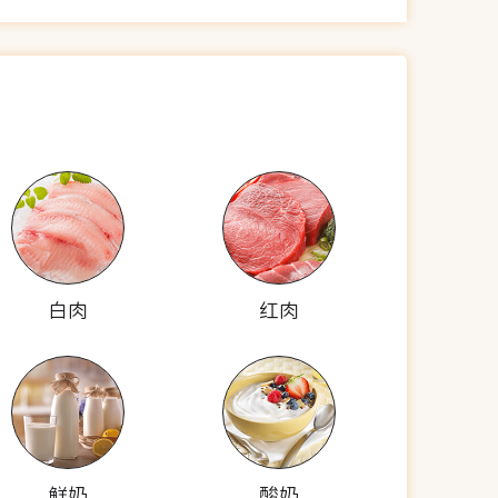
白肉
红肉
鲜奶
酸奶