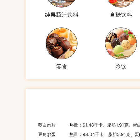
纯果蔬汁饮料
含糖饮料
零食
冷饮
茭白肉片
热量：61.48千卡、脂肪1.91克、蛋
豆角炒蛋
热量：98.04千卡、脂肪5.91克、蛋